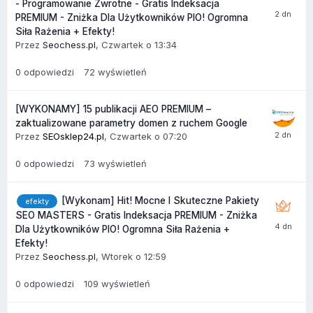
- Programowanie Zwrotne - Gratis Indeksacja
PREMIUM - Zniżka Dla Użytkowników PIO! Ogromna
Siła Rażenia + Efekty!
Przez
Seochess.pl
,
Czwartek o 13:34
0
odpowiedzi
72
wyświetleń
[WYKONAMY] 15 publikacji AEO PREMIUM –
zaktualizowane parametry domen z ruchem Google
Przez
SEOsklep24.pl
,
Czwartek o 07:20
0
odpowiedzi
73
wyświetleń
[Wykonam] Hit! Mocne I Skuteczne Pakiety
efekty
SEO MASTERS - Gratis Indeksacja PREMIUM - Zniżka
Dla Użytkowników PIO! Ogromna Siła Rażenia +
Efekty!
Przez
Seochess.pl
,
Wtorek o 12:59
0
odpowiedzi
109
wyświetleń