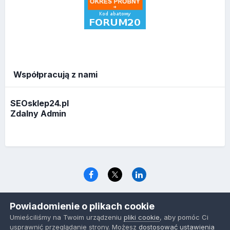
Współpracują z nami
SEOsklep24.pl
Zdalny Admin
Język
Polityka prywatności
Ciasteczka
Powiadomienie o plikach cookie
www.optymalizacja.com
Umieściliśmy na Twoim urządzeniu
pliki cookie
, aby pomóc Ci
Powered by Invision Community
usprawnić przeglądanie strony. Możesz
dostosować ustawienia