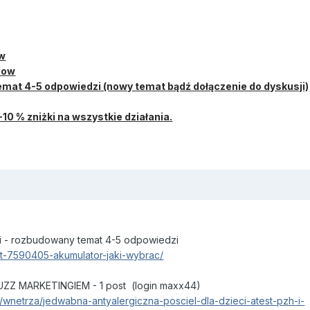
ow
llow
temat 4-5 odpowiedzi (nowy temat bądź dołączenie do dyskusji)
10 % zniżki na wszystkie działania.
i - rozbudowany temat 4-5 odpowiedzi
emat-7590405-akumulator-jaki-wybrac/
UZZ MARKETINGIEM - 1 post (login maxx44)
um/wnetrza/jedwabna-antyalergiczna-posciel-dla-dzieci-atest-pzh-i-