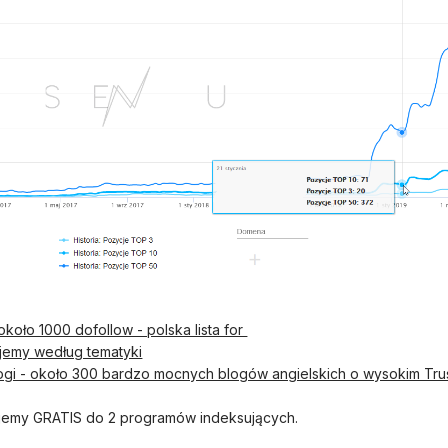
koło 1000 dofollow - polska lista for
jemy według tematyki
logi - około 300 bardzo mocnych blogów angielskich o wysokim Tru
ajemy GRATIS do 2 programów indeksujących.