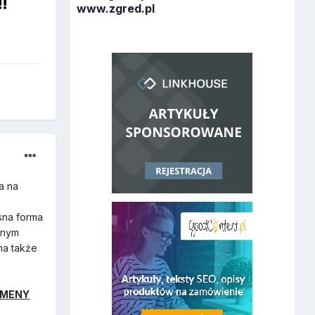
!
www.zgred.pl
a na
sna forma
żnym
ma także
OMENY