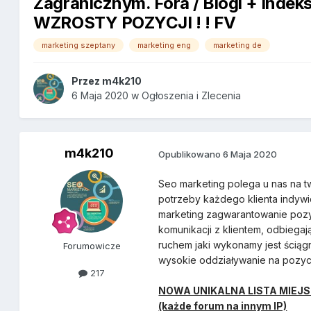
Zagranicznym. Fora / Blogi + indek
WZROSTY POZYCJI ! ! FV
marketing szeptany
marketing eng
marketing de
Przez
m4k210
6 Maja 2020
w
Ogłoszenia i Zlecenia
m4k210
Opublikowano
6 Maja 2020
Seo marketing polega u nas na t
potrzeby każdego klienta indyw
marketing zagwarantowanie pozy
komunikacji z klientem, odbieg
ruchem jaki wykonamy jest ściągn
Forumowicze
wysokie oddziaływanie na pozyc
217
NOWA UNIKALNA LISTA MIEJS
(każde forum na innym IP)