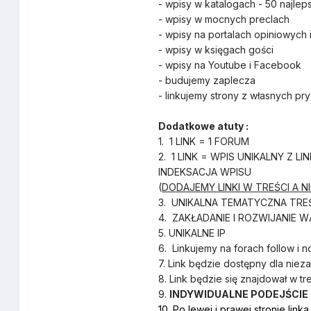
- wpisy w katalogach - 50 najlep
- wpisy w mocnych preclach
- wpisy na portalach opiniowych
- wpisy w księgach gości
- wpisy na Youtube i Facebook
- budujemy zaplecza
- linkujemy strony z własnych p
Dodatkowe atuty :
1. 1 LINK = 1 FORUM
2. 1 LINK = WPIS UNIKALNY Z
INDEKSACJA WPISU
(
DODAJEMY LINKI W TREŚCI A NI
3. UNIKALNA TEMATYCZNA TR
4. ZAKŁADANIE I ROZWIJANI
5. UNIKALNE IP
6. Linkujemy na forach follow i n
7. Link będzie dostępny dla nie
8. Link będzie się znajdował w tr
9.
INDYWIDUALNE PODEJŚCIE
10. Po lewej i prawej stronie linka