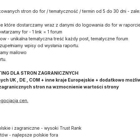
nkowanych stron do for / tematyczność / termin od 5 do 30 dni - zal
 które dostarczamy wraz z danymi do logowania do for w raporcie
wtarzamy for - 1 link = 1 forum
ow - unikalna tematyczna treść każdy post, tematyczne forum
 uzupełniamy wpisy od wysłania raportu.
niamy mailowo
tu.
ING DLA STRON ZAGRANICZNYCH
nych UK , DE , COM + inne kraje Europejskie + dodatkowo możli
 zagranicznych stron na wzmocnienie wartości strony
egocjacja cen.
lskie i zagraniczne - wysoki Trust Rank
tów - najlepsze polskie fora