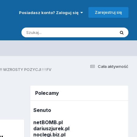
Zarejestruj się
Posiadasz konto? Zaloguj się
Cała aktywność
 !! WZROSTY POZYCJI ! ! FV
Polecamy
Senuto
netBOMB.pl
dariuszjurek.pl
noclegi.biz.pl