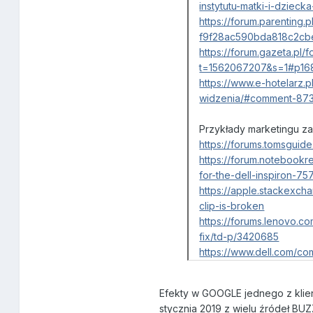
instytutu-matki-i-dziecka
https://forum.parenting.
f9f28ac590bda818c2cb
https://forum.gazeta.pl/
t=1562067207&s=1#p16
https://www.e-hotelarz.
widzenia/#comment-87
Przykłady marketingu za
https://forums.tomsguid
https://forum.notebook
for-the-dell-inspiron-75
https://apple.stackexch
clip-is-broken
https://forums.lenovo.
fix/td-p/3420685
https://www.dell.com/c
Efekty w GOOGLE jednego z klie
stycznia 2019 z wielu źródeł B