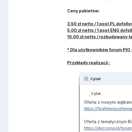
Ceny pakietów:
3.50 zł netto / 1 post PL dofoll
5.00 zł netto / 1 post ENG dofo
10.00 zł netto / rozbudowany 
* Dla użytkowników forum PIO -
Przykłady realizacji
:
Cytat
Cytat
Oferta z nowymi wątkam
https://f.kafeteria.pl/t
Oferta z tematycznym B
https://deccoria.pl/for