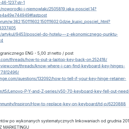
-46-1237,str-1
pl/noworodki-i-niemowlaki/2505819,jaka-posciel,14?
e4a49e744949#lastpost
forum/w,382,150111602,150111602,Gdzie_kupic_posciel_.html?
8337405
pl/artykul/9453/posciel-do-hotelu-–-z-ekonomicznego-punktu-
34
granicznego ENG - 5,00 zł netto / post
e.com/threads/how-to-put-a-laptop-key-back-on.252418/
review.com/threads/know-where-i-can-find-keyboard-key-hinges-
77.812496/
ange.com/questions/132092/how-to-tell-if-your-key-hinge-retainer-
com/t5/Lenovo-P-Y-and-Z-series/y50-70-keyboard-key-fell-out-need
ommunity/Inspiron/How-to-replace-key-on-keyboard/td-p/6220888
ntów po wykonanych systematycznych linkowaniach od grudnia 201
UZZ MARKETINGU