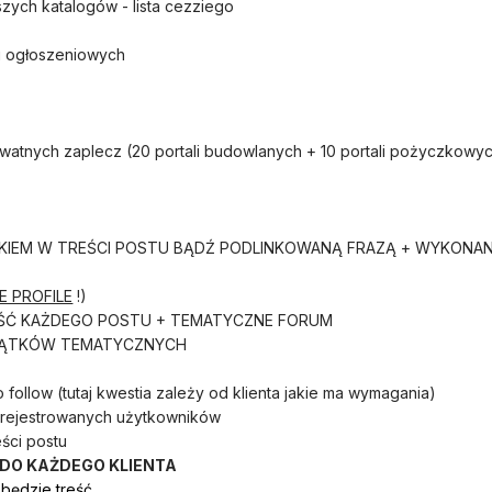
szych katalogów - lista cezziego
 i ogłoszeniowych
rywatnych zaplecz (20 portali budowlanych + 10 portali pożyczkowy
 LINKIEM W TREŚCI POSTU BĄDŹ PODLINKOWANĄ FRAZĄ + WYKONA
E PROFILE
!)
EŚĆ KAŻDEGO POSTU + TEMATYCZNE FORUM
E WĄTKÓW TEMATYCZNYCH
o follow (tutaj kwestia zależy od klienta jakie ma wymagania)
zarejestrowanych użytkowników
eści postu
 DO KAŻDEGO KLIENTA
 będzie treść.