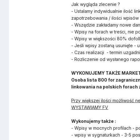
Jak wygląda zlecenie ?
- Ustalamy indywidualnie ilość li
zapotrzebowania / ilości wpisów
- Wszędzie zakładamy nowe dane
- Wpisy na forach w treści, nie po
- Wpisy w większości 80% dofoll
- Jeśli wpisy zostaną usunięte -
- Czas realizacji - termin uzgad
- Rozliczenie od wysłanego rapor
WYKONUJEMY TAKŻE MARKET
Osoba lista 800 for zagranicz
linkowania na polskich forach
Przy większej ilości możliwość n
WYSTAWIAMY FV
Wykonujemy także :
- Wpisy w mocnych profilach - po
- wpisy w sygnaturkach - 3-5 pos