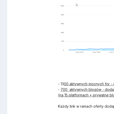
- 13
00 aktywnych mocnych for - o
-
700 aktywnych blogów - doda
(na 15 platformach + prywatne b
Każdy link w ramach oferty dod