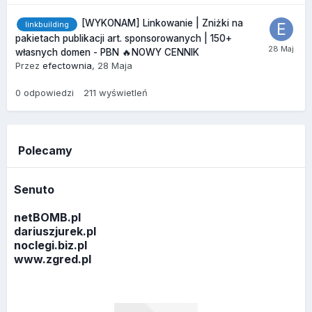
[WYKONAM] Linkowanie | Zniżki na
linkbuilding
pakietach publikacji art. sponsorowanych | 150+
własnych domen - PBN 🔥NOWY CENNIK
Przez
efectownia
,
28 Maja
0
odpowiedzi
211
wyświetleń
Polecamy
Senuto
netBOMB.pl
dariuszjurek.pl
noclegi.biz.pl
www.zgred.pl