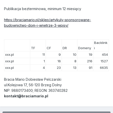
Publikacja bezterminowa, minimum 12 miesięcy
https://braciamario.pl/sklep/artykuly-sponsorowane-
budownictwo-dom-i-wnetrze-3-wpisy/
Backlink
TF
CF
DR
Domeny
i
xxx.pl
11
9
10
19
454
xxx.pl
1
16
8
216
1527
xxx.pl
4
23
13
91
6635
Bracia Mario Dobiesław Pelczarski
ul.Kolejowa 17, 56-120 Brzeg Dolny
NIP: 9880173400; REGON: 363740282
kontakt@braciamario.pl