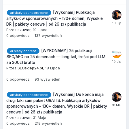
[Wykonam] Publikacja
artykuły sponsorowane
artykułów sponsorowanych – 130+ domen, Wysokie
DR | pakiety cenowe | od 26 zł / publikacja
Przez
szuwar
,
19 Lipca
0
odpowiedzi
137
wyświetleń
[WYKONAMY] 25 publikacji
ai ready content
SEO/AEO na 25 domenach — long tail, treści pod LLM
za 300zł brutto
Przez
SEOsklep24.pl
,
18 Lipca
0
odpowiedzi
93
wyświetleń
[Wykonam] Do końca maja
artykuły sponsorowane
drugi taki sam pakiet GRATIS. Publikacja artykułów
sponsorowanych – 130+ domen, Wysokie DR | pakiety
cenowe | od 26 zł / publikacja
Przez
szuwar
,
31 Maja
0
odpowiedzi
219
wyświetleń