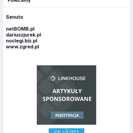
Polecamy
Senuto
netBOMB.pl
dariuszjurek.pl
noclegi.biz.pl
www.zgred.pl