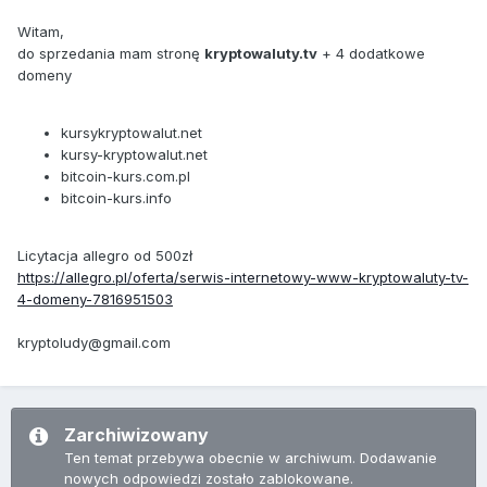
Witam,
do sprzedania mam stronę
kryptowaluty.tv
+ 4 dodatkowe
domeny
kursykryptowalut.net
kursy-kryptowalut.net
bitcoin-kurs.com.pl
bitcoin-kurs.info
Licytacja allegro od 500zł
https://allegro.pl/oferta/serwis-internetowy-www-kryptowaluty-tv-
4-domeny-7816951503
kryptoludy@gmail.com
Zarchiwizowany
Ten temat przebywa obecnie w archiwum. Dodawanie
nowych odpowiedzi zostało zablokowane.