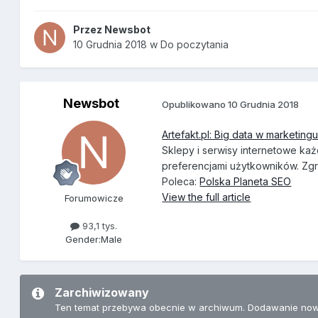
Przez
Newsbot
10 Grudnia 2018
w
Do poczytania
Newsbot
Opublikowano
10 Grudnia 2018
Artefakt.pl: Big data w marketing
Sklepy i serwisy internetowe ka
preferencjami użytkowników. Zgr
Poleca:
Polska Planeta SEO
View the full article
Forumowicze
93,1 tys.
Gender:
Male
Zarchiwizowany
Ten temat przebywa obecnie w archiwum. Dodawanie now