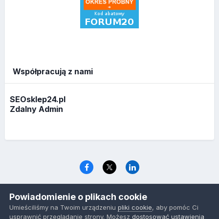
Współpracują z nami
SEOsklep24.pl
Zdalny Admin
Język
Polityka prywatności
Ciasteczka
Powiadomienie o plikach cookie
www.optymalizacja.com
Umieściliśmy na Twoim urządzeniu
pliki cookie
, aby pomóc Ci
Powered by Invision Community
usprawnić przeglądanie strony. Możesz
dostosować ustawienia