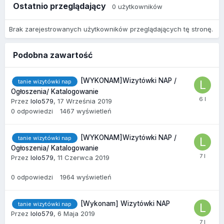
Ostatnio przeglądający
0 użytkowników
Brak zarejestrowanych użytkowników przeglądających tę stronę.
Podobna zawartość
[WYKONAM]Wizytówki NAP /
tanie wizytówki nap
Ogłoszenia/ Katalogowanie
Przez
lolo579
,
17 Września 2019
0
odpowiedzi
1467
wyświetleń
[WYKONAM]Wizytówki NAP /
tanie wizytówki nap
Ogłoszenia/ Katalogowanie
Przez
lolo579
,
11 Czerwca 2019
0
odpowiedzi
1964
wyświetleń
[Wykonam] Wizytówki NAP
tanie wizytówki nap
Przez
lolo579
,
6 Maja 2019