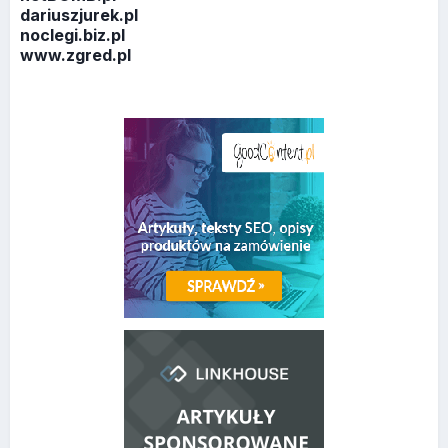
dariuszjurek.pl
noclegi.biz.pl
www.zgred.pl