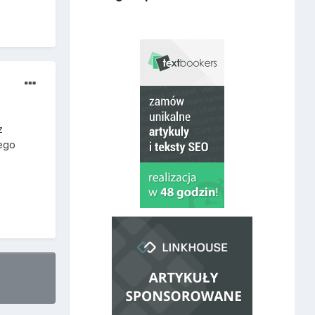
z
żego