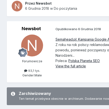
Przez
Newsbot
6 Grudnia 2018
w
Do poczytania
Newsbot
Opublikowano
6 Grudnia 2018
Semahead.pl: Kampania Google A
Z roku na rok polscy reklamoda
powodu, ponieważ począwszy od 
Narodzeni...
Poleca:
Polska Planeta SEO
Forumowicze
View the full article
93,1 tys.
Gender:
Male
Zarchiwizowany
Ten temat przebywa obecnie w archiwum. Dodawanie now