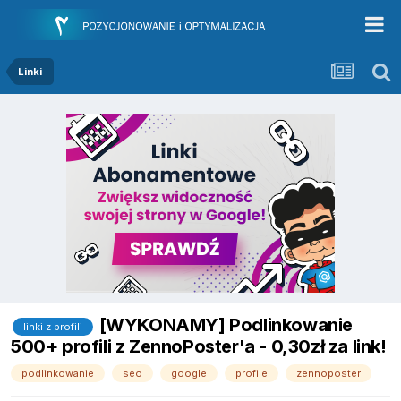
Linki
[WYKONAMY] Podlinkowanie
linki z profili
500+ profili z ZennoPoster'a - 0,30zł za link!
podlinkowanie
seo
google
profile
zennoposter