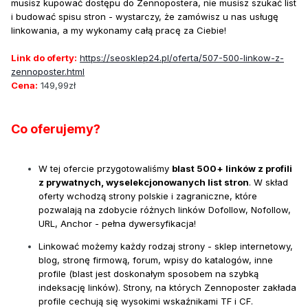
musisz kupować dostępu do Zennopostera, nie musisz szukać list
i budować spisu stron - wystarczy, że zamówisz u nas usługę
linkowania, a my wykonamy całą pracę za Ciebie!
Link do oferty:
https://seosklep24.pl/oferta/507-500-linkow-z-
zennoposter.html
Cena:
149,99zł
Co oferujemy?
W tej ofercie przygotowaliśmy
blast 500+ linków z profili
z prywatnych, wyselekcjonowanych list stron
. W skład
oferty wchodzą strony polskie i zagraniczne, które
pozwalają na zdobycie różnych linków Dofollow, Nofollow,
URL, Anchor - pełna dywersyfikacja!
Linkować możemy każdy rodzaj strony - sklep internetowy,
blog, stronę firmową, forum, wpisy do katalogów, inne
profile (blast jest doskonałym sposobem na szybką
indeksację linków). Strony, na których Zennoposter zakłada
profile cechują się wysokimi wskaźnikami TF i CF.