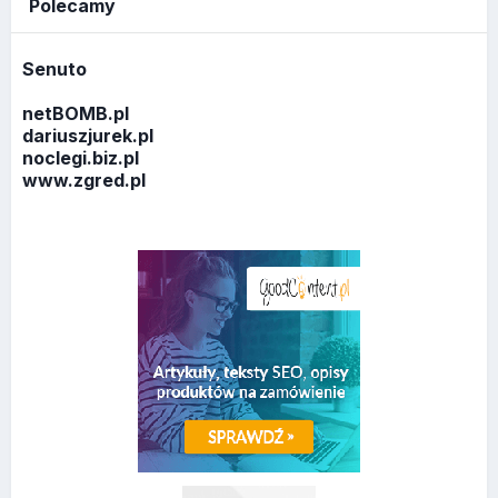
Polecamy
Senuto
netBOMB.pl
dariuszjurek.pl
noclegi.biz.pl
www.zgred.pl