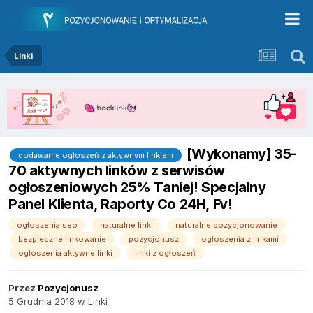
Linki
[Wykonamy] 35-
dodawanie ogłoszeń z aktywnym linkiem
70 aktywnych linków z serwisów
ogłoszeniowych 25% Taniej! Specjalny
Panel Klienta, Raporty Co 24H, Fv!
ogłoszenia seo
naturalne linki
naturalne pozycjonowanie
bezpieczne linkowanie
pozycjonusz
ogłoszenia z linkami
ogłoszenia aktywne linki
linki z ogłoszeń
Przez
Pozycjonusz
5 Grudnia 2018
w
Linki