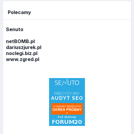
Polecamy
Senuto
netBOMB.pl
dariuszjurek.pl
noclegi.biz.pl
www.zgred.pl