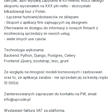
sam plik, albo wysyłkę zapytania w ich imieniu. Koszt takiego
eksportu wyceniałem na XXX pln netto - skorzystało
kilkadziesiąt biur z Polski.
- Łączenie hurtownii/dostawców ze sklepami
- Eksport z aplikacji firm zajmujących się designem.
Oferowanie im dostępu do informacji o nowych firmach z
możliwością sprzedaży im swoich usług.
- wiele innych use casów.
Technologia wykonania:
Backend: Python, Django, Postgres, Celery
Frontend: jQuery, bootstrap, less, grunt
Ze względu na mnogość modeli biznesowych i zastosowań
oraz to, że aplikacja zarabia - nie sprzedam jej za kwotę rzędu
10 000zł.
Zainteresowanych zapraszam do kontaktu na PW, email:
info@upcode.pl
Wystawiam fakturę VAT za platformę.