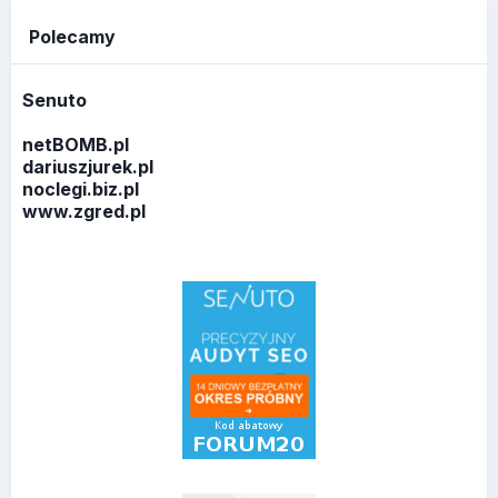
Polecamy
Senuto
netBOMB.pl
dariuszjurek.pl
noclegi.biz.pl
www.zgred.pl