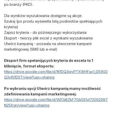
po branży (PKD).
Dla wyników wyszukiwania dostępne są akcje:
Szukaj (po prostu wyświetla listę podmiotów spełniających
kryteria)
Zapisz kryteria - do późniejszego wykorzystania
Eksport - tworzy plik excel z wynikami wyszukiwania
Utwórz kampanię - pozwala na utworzenie kampanii
marketingowej (SMS lub e-mail)
Eksport firm spełanijących kryteria do excela to 1
kliknięcie, format eksportu:
https://drive.google.com/file/d/1KfDQ4wvPTXWHFax1_0X9G0
Q3yl5I1D5T/view?usp=sharing
Po wybraniu opcji Utwórz kampanię mamy możliwość
zdefiniowania kampanii marketingowej:
https://drive.google.com/file/d/1AfCtiBZkF70AG51vt72G52087
N25Xgri/view?usp=sharing