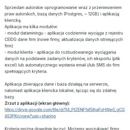
Sprzedam autorskie oprogramowanie wraz z przeniesieniem
praw autorskich, bazą danych (Postgres, ~ 12GB) i aplikacją
kliencką.
Aplikacja ma kilka modułów:
- moduł dataminingu - aplikacja codziennie wyciąga z rejestru
CEIDG dane firm (nowe firmy, aktualizacja danych istniejących
firm)
- moduł klienta - aplikacja do rozbudowanego wyciągania
danych na podstawie zadanych kryteriów, ich eksportu (plik
excel) lub automatycznego wysłania email i/lub SMS do firm
spełniających kryteria.
Aplikacja zbierająca dane i baza działają na serwerze,
natomiast aplikacja kliencka lokalnie, łącząc się do zdalnej
bazy.
Zrzut z aplikacji (ekran główny):
https://drive.google.com/file/d/114_PtZENFfa1SIhaFoHWe0_gCG
A53PKn/view?usp=sharing
Kryteria można dowolnie łączyć. Możemy wyszukiwać firmy