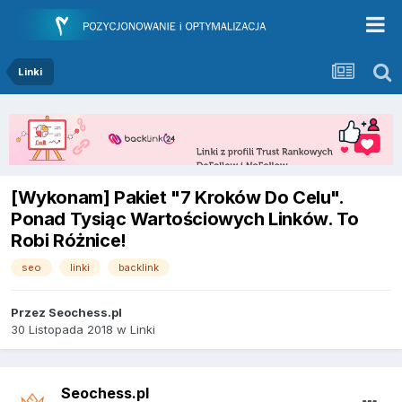
Linki
[Wykonam] Pakiet "7 Kroków Do Celu".
Ponad Tysiąc Wartościowych Linków. To
Robi Różnice!
seo
linki
backlink
Przez
Seochess.pl
30 Listopada 2018
w
Linki
Seochess.pl