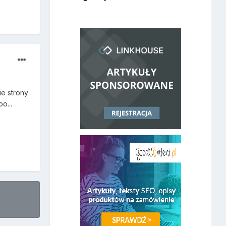
e strony
o...