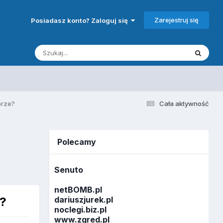
Zarejestruj się
Posiadasz konto? Zaloguj się
brze?
Cała aktywność
Polecamy
Senuto
netBOMB.pl
e?
dariuszjurek.pl
noclegi.biz.pl
www.zgred.pl