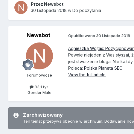
Przez
Newsbot
30 Listopada 2018
w
Do poczytania
Newsbot
Opublikowano
30 Listopada 2018
Agnieszka Wojtas: Pozycjonowani
Pewnie niejeden z Was słyszał,
jest stworzenie bloga. Nie każdy
Poleca:
Polska Planeta SEO
View the full article
Forumowicze
93,1 tys.
Gender:
Male
Zarchiwizowany
Ten temat przebywa obecnie w archiwum. Dodawanie now