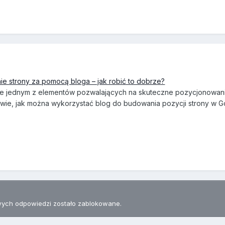
e strony za pomocą bloga – jak robić to dobrze?
 że jednym z elementów pozwalających na skuteczne pozycjonowani
 wie, jak można wykorzystać blog do budowania pozycji strony w Go
ych odpowiedzi zostało zablokowane.