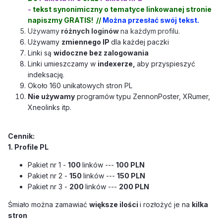
-
tekst
synonimiczny o tematyce linkowanej stronie
napiszmy GRATIS! //
Można przesłać swój tekst.
Używamy
różnych loginów
na każdym
profilu.
Używamy
zmiennego IP
dla każdej paczki
Linki są
widoczne bez zalogowania
Linki umieszczamy w
indexerze,
aby przyspieszyć
indeksację.
Około 160 unikatowych stron PL
Nie używamy
programów typu ZennonPoster, XRumer,
Xneolinks itp.
Cennik:
1. Profile PL
Pakiet
nr 1 -
100
linków ---
100
PLN
Pakiet
nr 2 -
150
linków
---
150
PLN
Pakiet
nr 3 -
200
linków
---
200
PLN
Śmiało można zamawiać
większe ilości
i rozłożyć je na
kilka
stron