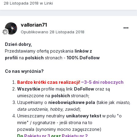
28 Listopada 2018
w
Linki
vallorian71
Opublikowano
28 Listopada 2018
Dzień dobry,
Przedstawiamy ofertę pozyskania
linków z
profili
na
polskich
stronach -
100% DoFollow
Co nas wyróżnia?
Bardzo krótki czas realizacji!
~3-5 dni roboczych
Wszystkie
profile mają link
DoFollow
oraz są
umieszczone na
polskich
stronach;
Uzupełniamy o
nieobowiązkowe pola
(takie jak
miasto,
data urodzenia, hobby, zawód
);
Umieszczamy neutralny
unikatowy tekst
w polu "o
mnie" / sygnaturze - jeśli strona na to
pozwala
(synonimy mocno zagęszczone)
Do
Pakietu nr 3
oraz
Pakietu nr 2