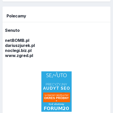
Polecamy
Senuto
netBOMB.pl
dariuszjurek.pl
noclegi.biz.pl
www.zgred.pl