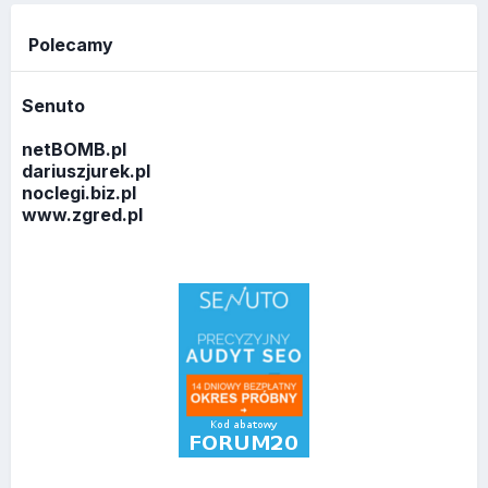
Polecamy
Senuto
netBOMB.pl
dariuszjurek.pl
noclegi.biz.pl
www.zgred.pl