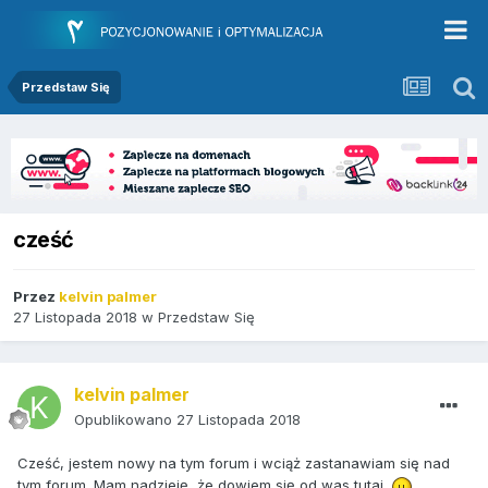
Przedstaw Się
cześć
Przez
kelvin palmer
27 Listopada 2018
w
Przedstaw Się
kelvin palmer
Opublikowano
27 Listopada 2018
Cześć, jestem nowy na tym forum i wciąż zastanawiam się nad
tym forum. Mam nadzieję, że dowiem się od was tutaj.