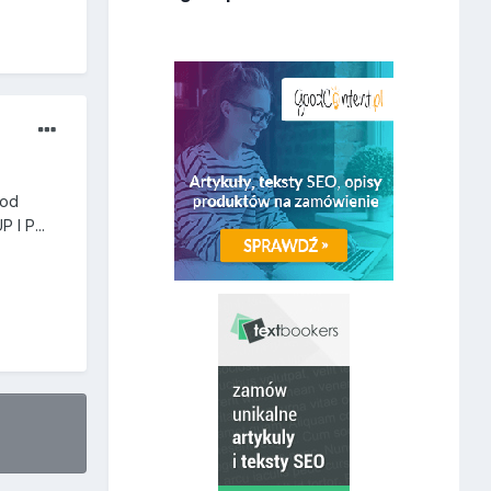
Kod
I P...