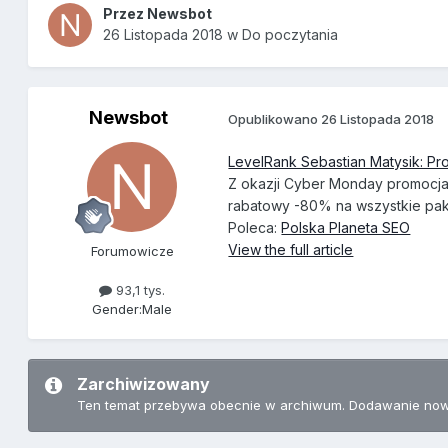
Przez
Newsbot
26 Listopada 2018
w
Do poczytania
Newsbot
Opublikowano
26 Listopada 2018
LevelRank Sebastian Matysik: P
Z okazji Cyber Monday promocja
rabatowy -80% na wszystkie pak
Poleca:
Polska Planeta SEO
View the full article
Forumowicze
93,1 tys.
Gender:
Male
Zarchiwizowany
Ten temat przebywa obecnie w archiwum. Dodawanie now