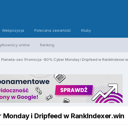
Webpozycja
Polecana zawartość
Kluby
ytkownicy online
Ranking
Planeta-seo :Promocja -80% Cyber Monday i Dripfeed w RankIndexer.w
 Monday i Dripfeed w RankIndexer.win