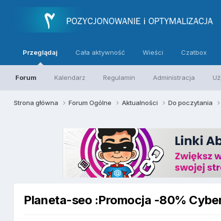
Przeglądaj
Cała aktywność
Wieści
Czatbox
Forum
Kalendarz
Regulamin
Administracja
Uż
Strona główna
Forum Ogólne
Aktualności
Do poczytania
Planeta-seo :Promocja -80% Cyber