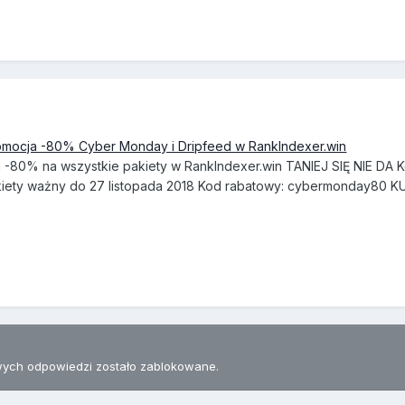
romocja -80% Cyber Monday i Dripfeed w RankIndexer.win
 -80% na wszystkie pakiety w RankIndexer.win TANIEJ SIĘ NIE DA 
iety ważny do 27 listopada 2018 Kod rabatowy: cybermonday80 KUP 
ych odpowiedzi zostało zablokowane.