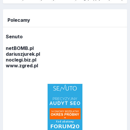
Polecamy
Senuto
netBOMB.pl
dariuszjurek.pl
noclegi.biz.pl
www.zgred.pl