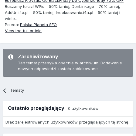
Euzebiusz Krzyżak: Od BlackFriday Do CyberMonday 70% OFF
Ruszamy teraz! WPis – 50% taniej, DonLinkage – 70% taniej,
AddUrl.i4a.pl – 50% taniej, Indeksowanie.i4a.pl – 50% taniej i
wiele...
Poleca:
Polska Planeta SEO
View the full article
Zarchiwizowany
Ten temat przebywa obecnie w archiwum. Dodawanie
nowych odpowiedzi zostało zablokowane.
Tematy
Ostatnio przeglądający
0 użytkowników
Brak zarejestrowanych użytkowników przeglądających tę stronę.