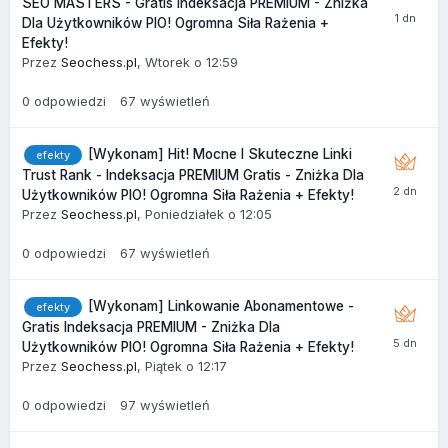
SEO MASTERS - Gratis Indeksacja PREMIUM - Zniżka
Dla Użytkowników PIO! Ogromna Siła Rażenia +
Efekty!
Przez
Seochess.pl
,
Wtorek o 12:59
0
odpowiedzi
67
wyświetleń
[Wykonam] Hit! Mocne I Skuteczne Linki
efekty
Trust Rank - Indeksacja PREMIUM Gratis - Zniżka Dla
Użytkowników PIO! Ogromna Siła Rażenia + Efekty!
Przez
Seochess.pl
,
Poniedziałek o 12:05
0
odpowiedzi
67
wyświetleń
[Wykonam] Linkowanie Abonamentowe -
efekty
Gratis Indeksacja PREMIUM - Zniżka Dla
Użytkowników PIO! Ogromna Siła Rażenia + Efekty!
Przez
Seochess.pl
,
Piątek o 12:17
0
odpowiedzi
97
wyświetleń