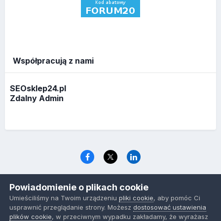
Współpracują z nami
SEOsklep24.pl
Zdalny Admin
Język
Polityka prywatności
Ciasteczka
Powiadomienie o plikach cookie
www.optymalizacja.com
Umieściliśmy na Twoim urządzeniu
pliki cookie
, aby pomóc Ci
Powered by Invision Community
usprawnić przeglądanie strony. Możesz
dostosować ustawienia
plików cookie
, w przeciwnym wypadku zakładamy, że wyrażasz