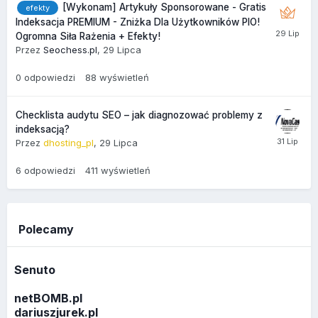
[Wykonam] Artykuły Sponsorowane - Gratis
efekty
Indeksacja PREMIUM - Zniżka Dla Użytkowników PIO!
Ogromna Siła Rażenia + Efekty!
Przez
Seochess.pl
,
29 Lipca
0
odpowiedzi
88
wyświetleń
Checklista audytu SEO – jak diagnozować problemy z
indeksacją?
Przez
dhosting_pl
,
29 Lipca
6
odpowiedzi
411
wyświetleń
Polecamy
Senuto
netBOMB.pl
dariuszjurek.pl