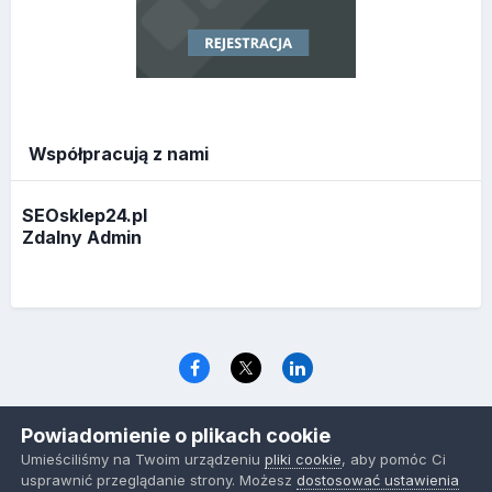
Współpracują z nami
SEOsklep24.pl
Zdalny Admin
Język
Polityka prywatności
Ciasteczka
Powiadomienie o plikach cookie
www.optymalizacja.com
Umieściliśmy na Twoim urządzeniu
pliki cookie
, aby pomóc Ci
Powered by Invision Community
usprawnić przeglądanie strony. Możesz
dostosować ustawienia