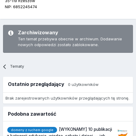
35-119 Rzeszów
NIP: 6852245474
Zarchiwizowany
Ten temat przebywa obecnie w archiwum. Dodawanie
nowych odpowiedzi zostało zablokowane.
Tematy
Ostatnio przeglądający
0 użytkowników
Brak zarejestrowanych użytkowników przeglądających tę stronę.
Podobna zawartość
[WYKONAMY] 10 publikacji
domeny z ruchem google
z kategorii edukacja, wiedza, szkoła i dzieci — jak