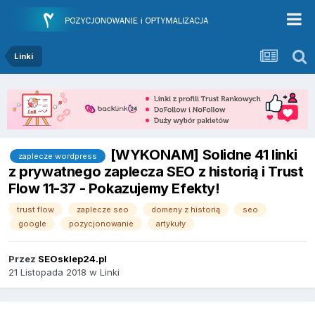
Linki
[WYKONAM] Solidne 41 linki
zaplecze wordpress
z prywatnego zaplecza SEO z historią i Trust
Flow 11-37 - Pokazujemy Efekty!
trust flow
zaplecze seo
domeny z historią
seo
google
pozycjonowanie
artykuły
Przez
SEOsklep24.pl
21 Listopada 2018
w
Linki