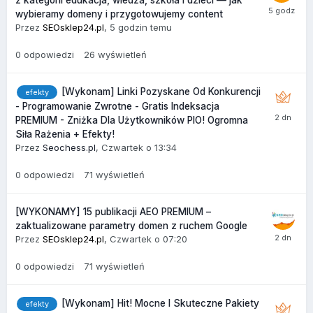
wybieramy domeny i przygotowujemy content
Przez
SEOsklep24.pl
,
5 godzin temu
0
odpowiedzi
26
wyświetleń
[Wykonam] Linki Pozyskane Od Konkurencji
efekty
- Programowanie Zwrotne - Gratis Indeksacja
PREMIUM - Zniżka Dla Użytkowników PIO! Ogromna
Siła Rażenia + Efekty!
Przez
Seochess.pl
,
Czwartek o 13:34
0
odpowiedzi
71
wyświetleń
[WYKONAMY] 15 publikacji AEO PREMIUM –
zaktualizowane parametry domen z ruchem Google
Przez
SEOsklep24.pl
,
Czwartek o 07:20
0
odpowiedzi
71
wyświetleń
[Wykonam] Hit! Mocne I Skuteczne Pakiety
efekty