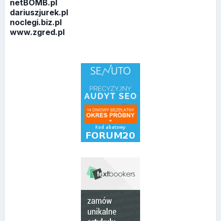
netBOMB.pl
dariuszjurek.pl
noclegi.biz.pl
www.zgred.pl