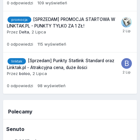
0
odpowiedzi
109
wyświetleń
[SPRZEDAM] PROMOCJA STARTOWA W
promocja
LINKTAK.PL - PUNKTY TYLKO ZA 1 ZŁ!
Przez
Delta
,
2 Lipca
0
odpowiedzi
115
wyświetleń
[Sprzedam] Punkty Statlink Standard oraz
linktak
Linktak.pl - Atrakcyjna cena, duże ilości
Przez
boloo
,
2 Lipca
0
odpowiedzi
98
wyświetleń
Polecamy
Senuto