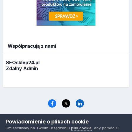
Współpracują z nami
SEOsklep24.pl
Zdalny Admin
Język
Polityka prywatności
Ciasteczka
Powiadomienie o plikach cookie
www.optymalizacja.com
Umieściliśmy na Twoim urządzeniu
pliki cookie
, aby pomóc Ci
Powered by Invision Community