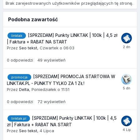
Brak zarejestrowanych użytkowników przeglądających tę stronę.
Podobna zawartość
[SPRZEDAM] Punkty LINKTAK | 100k | 4,5 zł
linktak
| Faktura + RABAT NA START
Przez
Seo tekst
,
Czwartek o 06:03
0
odpowiedzi
49
wyświetleń
[SPRZEDAM] PROMOCJA STARTOWA W
promocja
LINKTAK.PL - PUNKTY TYLKO ZA 1 ZŁ!
Przez
Delta
,
Poniedziałek o 11:51
0
odpowiedzi
72
wyświetleń
[SPRZEDAM] Punkty LINKTAK | 100k | 4,5
linktak.pl
zł | Faktura + RABAT NA START
Przez
Seo tekst
,
4 Lipca