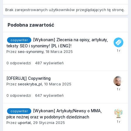
Brak zarejestrowanych użytkowników przeglądających tę stronę.
Podobna zawartość
[Wykonam] Zlecenia na opisy, artykuły,
copywriter
teksty SEO i synonimy! [PL i ENG]!
Przez
seo-synonimy
,
18 Marca 2025
0
odpowiedzi
487
wyświetleń
[OFERUJĘ] Copywriting
Przez
seoskryba_pl
,
10 Marca 2025
0
odpowiedzi
647
wyświetleń
[Wykonam] Artykuły/Newsy o MMA,
copywriter
piłce nożnej oraz w podobnych dziedzinach
Przez
uportal
,
29 Stycznia 2025