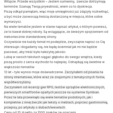
Witajcie. Przede wszystkim – Jestem sumienny, zawsze dotrzymuję
terminów. Szanuję Twoją prywatność, wiem co to dyskrecja.
Piszę odkąd pamiętam, więc moje umiejętności już zdążyły rozkwitnąć,
a być może zaowocują treścią dostarczoną w miejsca, które sobie
wymarzysz.
Na wiele tematów jestem w stanie napisać artykuł, o którym powiesz,
że to kawał dobrej roboty. Są wciągające, ze świeżym spojrzeniem od
niekoniecznie standardowej strony.
Oczywiście nie każdy temat mi podejdzie, zwyczajnie napisz co Cię
interesuje i dogadamy się, nie będę ściemniał jak mi nie będzie
pasować, aby treść była należytej jakości.
Lubię w swoich tekstach sięgać głęboko do swego wnętrza, kiedy
piszę prosto z serca wychodzi to najlepiej. Odnajduję się świetnie w
większości tematów.
12 lat – tyle wynosi moje doświadczenie.
Zaczynałem od pisania na
strony internetowe, które wraz ze znajomymi z tematycznych forów,
współtworzyliśmy.
Zaczynałem od recenzji gier RPG, testów sprzętów elektronicznych,
pierwszych smartfonów opartych jeszcze na systemie Symbian.
Przez te lata przewinęło się wiele tematów podobnych, jak i
kompletnie z innej beczki jak teksty o meblach, poprzez gastronomię,
przepisy, po artykuły o ślubach/weselach.
Ceny od 10 zł netto za 1000 znaków ze spacjami.