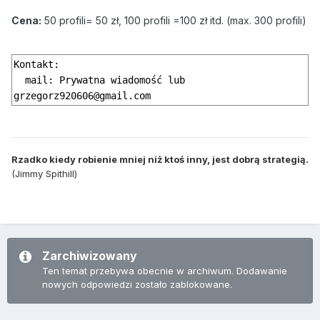
Cena:
50 profili= 50 zł, 100 profili =100 zł itd. (max. 300 profili)
Kontakt: 

  mail: Prywatna wiadomość lub 
grzegorz920606@gmail.com 
Rzadko kiedy robienie mniej niż ktoś inny, jest dobrą strategią.
(Jimmy Spithill)
Zarchiwizowany
Ten temat przebywa obecnie w archiwum. Dodawanie
nowych odpowiedzi zostało zablokowane.