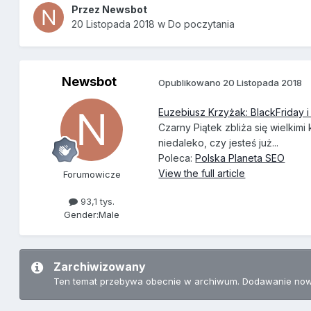
Przez
Newsbot
20 Listopada 2018
w
Do poczytania
Newsbot
Opublikowano
20 Listopada 2018
Euzebiusz Krzyżak: BlackFriday
Czarny Piątek zbliża się wielkimi
niedaleko, czy jesteś już...
Poleca:
Polska Planeta SEO
View the full article
Forumowicze
93,1 tys.
Gender:
Male
Zarchiwizowany
Ten temat przebywa obecnie w archiwum. Dodawanie now