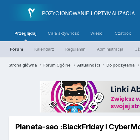
Przeglądaj
Cała aktywność
Wieści
Czatbox
Forum
Kalendarz
Regulamin
Administracja
Uż
Strona główna
Forum Ogólne
Aktualności
Do poczytania
Planeta-seo :BlackFriday i CyberM