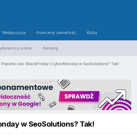
Webpozycja
Polecana zawartość
Kluby
ytkownicy online
Ranking
Planeta-seo :BlackFriday i CyberMonday w SeoSolutions? Tak!
onday w SeoSolutions? Tak!