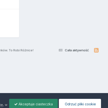
nków. To Robi Różnice!
Cała aktywność
Akceptuje ciasteczka
Odrzuć pliki cookie
ie
, w