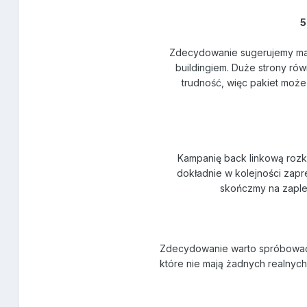
5
Zdecydowanie sugerujemy małe
buildingiem. Duże strony rów
trudność, więc pakiet może
Kampanię back linkową rozk
dokładnie w kolejności zapr
skończmy na zaple
Zdecydowanie warto spróbować t
które nie mają żadnych realnych 