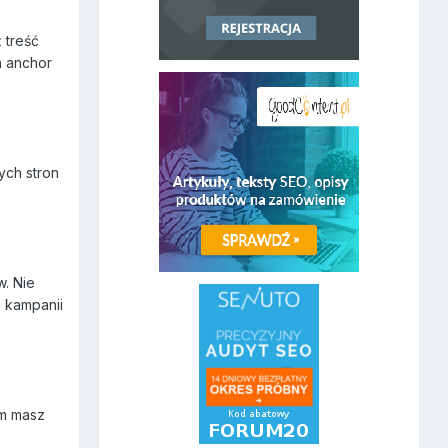
 treść
h anchor
ych stron
w. Nie
 kampanii
em masz