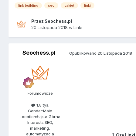
link building
seo
pakiet
linki
Przez
Seochess.pl
20 Listopada 2018
w
Linki
Seochess.pl
Opublikowano
20 Listopada 2018
Forumowicze
1,8 tys.
Gender:
Male
Location:
Łąkta Górna
Interests:
SEO,
marketing,
automatyzacja
1. Czy Lin