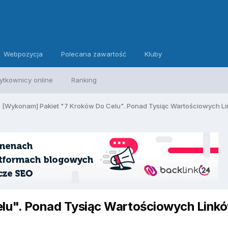
Webpozycja
Polecana zawartość
Kluby
ytkownicy online
Ranking
[Wykonam] Pakiet "7 Kroków Do Celu". Ponad Tysiąc Wartościowych Li
lu". Ponad Tysiąc Wartościowych Linkó