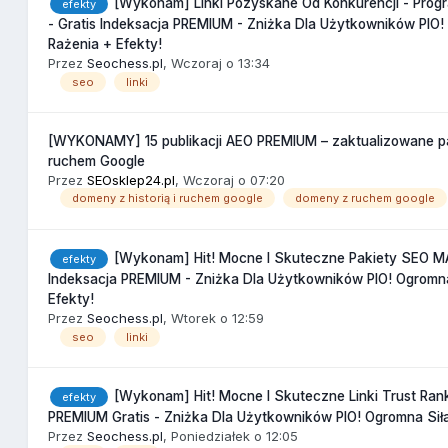
[Wykonam] Linki Pozyskane Od Konkurencji - Pro
efekty
- Gratis Indeksacja PREMIUM - Zniżka Dla Użytkowników PIO!
Rażenia + Efekty!
Przez
Seochess.pl
,
Wczoraj o 13:34
seo
linki
[WYKONAMY] 15 publikacji AEO PREMIUM – zaktualizowane p
ruchem Google
Przez
SEOsklep24.pl
,
Wczoraj o 07:20
domeny z historią i ruchem google
domeny z ruchem google
[Wykonam] Hit! Mocne I Skuteczne Pakiety SEO M
efekty
Indeksacja PREMIUM - Zniżka Dla Użytkowników PIO! Ogromna
Efekty!
Przez
Seochess.pl
,
Wtorek o 12:59
seo
linki
[Wykonam] Hit! Mocne I Skuteczne Linki Trust Rank
efekty
PREMIUM Gratis - Zniżka Dla Użytkowników PIO! Ogromna Siła
Przez
Seochess.pl
,
Poniedziałek o 12:05