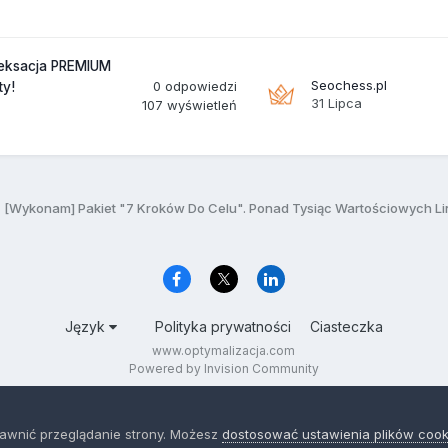
deksacja PREMIUM
Seochess.pl
0
odpowiedzi
ty!
31 Lipca
107
wyświetleń
[Wykonam] Pakiet "7 Kroków Do Celu". Ponad Tysiąc Wartościowych Li
Język
Polityka prywatności
Ciasteczka
www.optymalizacja.com
Powered by Invision Community
rawnić przeglądanie strony. Możesz
dostosować ustawienia plików cook