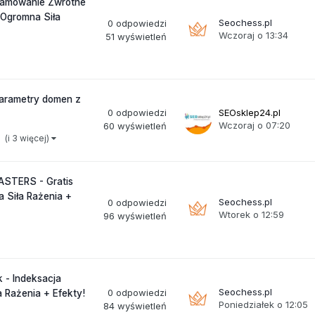
gramowanie Zwrotne
 Ogromna Siła
Seochess.pl
0
odpowiedzi
Wczoraj o 13:34
51
wyświetleń
arametry domen z
0
odpowiedzi
SEOsklep24.pl
Wczoraj o 07:20
60
wyświetleń
(i 3 więcej)
ASTERS - Gratis
 Siła Rażenia +
Seochess.pl
0
odpowiedzi
Wtorek o 12:59
96
wyświetleń
 - Indeksacja
Seochess.pl
0
odpowiedzi
 Rażenia + Efekty!
Poniedziałek o 12:05
84
wyświetleń