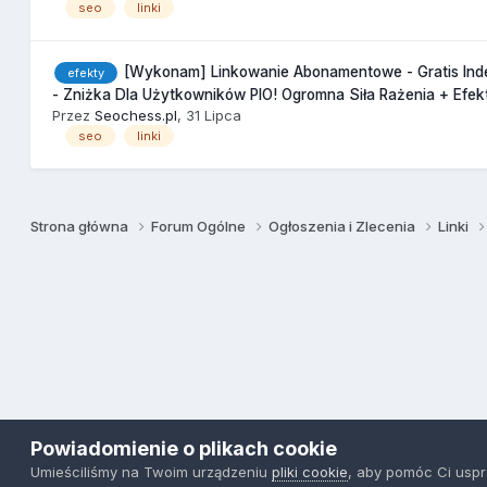
seo
linki
[Wykonam] Linkowanie Abonamentowe - Gratis In
efekty
- Zniżka Dla Użytkowników PIO! Ogromna Siła Rażenia + Efek
Przez
Seochess.pl
,
31 Lipca
seo
linki
Strona główna
Forum Ogólne
Ogłoszenia i Zlecenia
Linki
Powiadomienie o plikach cookie
Umieściliśmy na Twoim urządzeniu
pliki cookie
, aby pomóc Ci usp