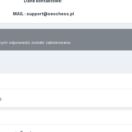
Dane kontaktowe:
MAIL : support@seochess.pl
ych odpowiedzi zostało zablokowane.
ę.