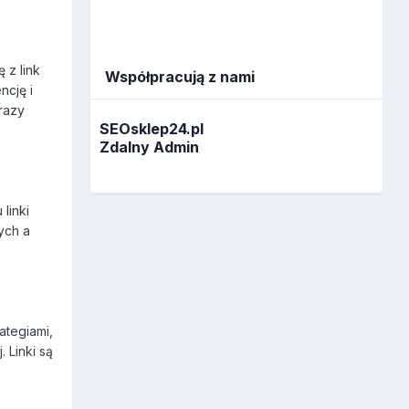
 z link
Współpracują z nami
ncję i
razy
SEOsklep24.pl
Zdalny Admin
linki
ych a
ategiami,
 Linki są