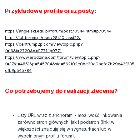
Przykładowe profile oraz posty:
https://angielski.edu.pl/forum/post70544.html#p70544
https://lubforum.pl/user/28410-assi22/
https://centrump2p.com/viewtopic.php?
f=16&t=2720&p=9771#p9771
https://www.erodzina.com/forum/viewtopic.php?
f=37&t=4851&p=545784&sid=562f02c0bc20c9aafc7b29a42f335
cfb#p545784
Co potrzebujemy do realizacji zlecenia?
Listy URL wraz z anchorami - możliwość linkowania
zarówno stron głównych, jak i podstron (linki w
większości znajdują się w sygnaturkach lub w
wypełnionym profilu forum).