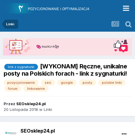
Linki
[WYKONAM] Ręczne, unikalne
link z sygnaturki
posty na Polskich forach - link z sygnaturki!
pozycjonowanie
seo
google
posty
polskie linki
forum
linkowanie
Przez
SEOsklep24.pl
20 Listopada 2018
w
Linki
SEOsklep24.pl