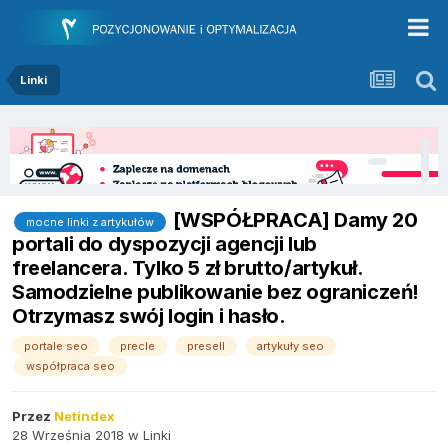
Linki
[WSPÓŁPRACA] Damy 20
mocne linki z artykułów
portali do dyspozycji agencji lub
freelancera. Tylko 5 zł brutto/artykuł.
Samodzielne publikowanie bez ograniczeń!
Otrzymasz swój login i hasło.
portale seo
precle
presell
artykuły seo
współpraca seo
Przez
Netindex
28 Września 2018
w
Linki