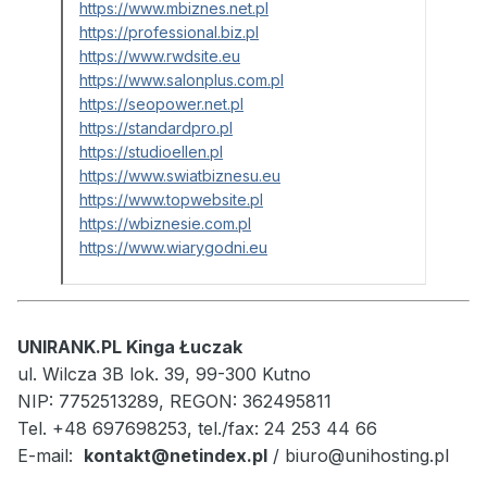
https://www.mbiznes.net.pl
https://professional.biz.pl
https://www.rwdsite.eu
https://www.salonplus.com.pl
https://seopower.net.pl
https://standardpro.pl
https://studioellen.pl
https://www.swiatbiznesu.eu
https://www.topwebsite.pl
https://wbiznesie.com.pl
https://www.wiarygodni.eu
UNIRANK.PL Kinga Łuczak
ul. Wilcza 3B lok. 39, 99-300 Kutno
NIP: 7752513289, REGON: 362495811
Tel. +48 697698253, tel./fax: 24 253 44 66
E-mail:
kontakt@netindex.pl
/ biuro@unihosting.pl