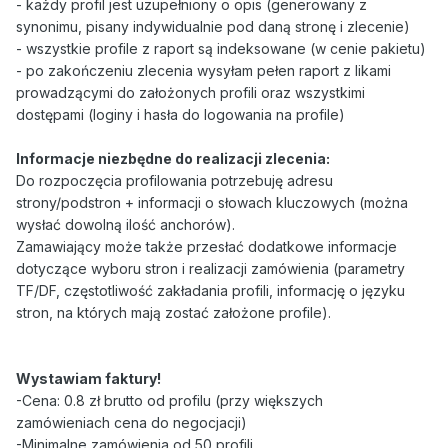
- każdy profil jest uzupełniony o opis (generowany z
synonimu, pisany indywidualnie pod daną stronę i zlecenie)
- wszystkie profile z raport są indeksowane (w cenie pakietu)
- po zakończeniu zlecenia wysyłam pełen raport z likami
prowadzącymi do założonych profili oraz wszystkimi
dostępami (loginy i hasła do logowania na profile)
Informacje niezbędne do realizacji zlecenia:
Do rozpoczęcia profilowania potrzebuję adresu
strony/podstron + informacji o słowach kluczowych (można
wysłać dowolną ilość anchorów).
Zamawiający może także przesłać dodatkowe informacje
dotyczące wyboru stron i realizacji zamówienia (parametry
TF/DF, częstotliwość zakładania profili, informację o języku
stron, na których mają zostać założone profile).
Wystawiam faktury!
-Cena: 0.8 zł brutto od profilu (przy większych
zamówieniach cena do negocjacji)
-Minimalne zamówienia od 50 profili