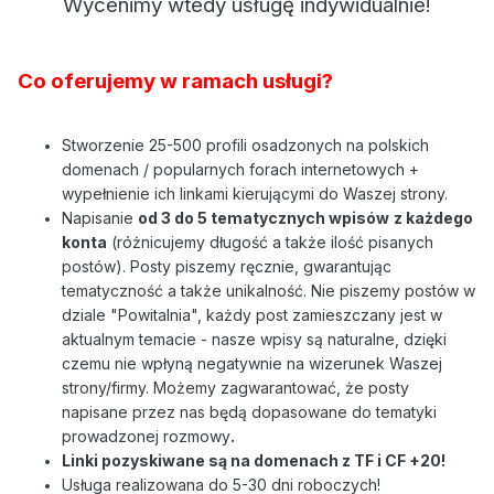
Wycenimy wtedy usługę indywidualnie!
Co oferujemy w ramach usługi?
Stworzenie 25-500 profili osadzonych na polskich
domenach / popularnych forach internetowych +
wypełnienie ich linkami kierującymi do Waszej strony.
Napisanie
od 3 do 5 tematycznych wpisów
z każdego
konta
(różnicujemy długość a także ilość pisanych
postów). Posty piszemy ręcznie, gwarantując
tematyczność a także unikalność. Nie piszemy postów w
dziale "Powitalnia", każdy post zamieszczany jest w
aktualnym temacie - nasze wpisy są naturalne, dzięki
czemu nie wpłyną negatywnie na wizerunek Waszej
strony/firmy. Możemy zagwarantować, że posty
napisane przez nas będą dopasowane do tematyki
prowadzonej rozmowy
.
Linki pozyskiwane są na domenach z TF i CF +20!
Usługa realizowana do 5-30 dni roboczych!