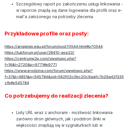
Szczegółowy raport po zakończeniu usługi linkowania -
w raporcie znajdą się dane logowania dla profili oraz e-
mail'a założonego na potrzeby zlecenia.
Przykładowe profile oraz posty:
https://angielski.edu.pl/forum/post70544.html#p70544
https://lubforum.pl/user/28410-assi22/
https://centrump2p.com/viewtopic.php?
f=16&t=2720&p=9771#p9771
https://www.erodzina.com/forum/viewtopic.php?
f=37&t=4851&p=545784&sid=562f02c0bc20c9aafc7b29a42f335
cfb#p545784
Co potrzebujemy do realizacji zlecenia?
Listy URL wraz z anchorami - możliwość linkowania
zarówno stron głównych, jak i podstron (linki w
większości znajdują się w sygnaturkach lub w