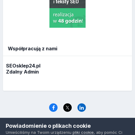
Współpracują z nami
SEOsklep24.pl
Zdalny Admin
Język
Polityka prywatności
Ciasteczka
Powiadomienie o plikach cookie
www.optymalizacja.com
Umieściliśmy na Twoim urządzeniu
pliki cookie
, aby pomóc Ci
Powered by Invision Community