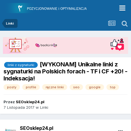
Linki
[WYKONAM] Unikalne linki z
linki z sygnaturki
sygnaturki na Polskich forach - TF i CF +20! -
Indeksacja!
posty
profile
ręczne linki
seo
google
top
Przez
SEOsklep24.pl
7 Listopada 2017
w
Linki
SEOsklep24.pl