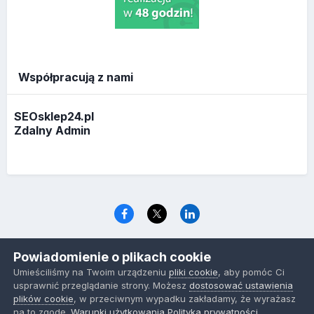
Współpracują z nami
SEOsklep24.pl
Zdalny Admin
Język
Polityka prywatności
Ciasteczka
Powiadomienie o plikach cookie
www.optymalizacja.com
Umieściliśmy na Twoim urządzeniu
pliki cookie
, aby pomóc Ci
Powered by Invision Community
usprawnić przeglądanie strony. Możesz
dostosować ustawienia
plików cookie
, w przeciwnym wypadku zakładamy, że wyrażasz
na to zgodę.
Warunki użytkowania
Polityka prywatności