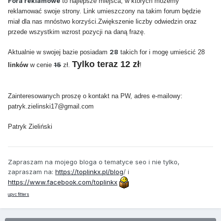
Fora reklamowe
to najlepsze miejsca, w których możemy
reklamować swoje strony. Link umieszczony na takim forum będzie
miał dla nas mnóstwo korzyści.Zwiększenie liczby odwiedzin oraz
przede wszystkim wzrost pozycji na daną frazę.
28
Aktualnie w swojej bazie posiadam
takich for i mogę umieścić 28
Tylko teraz 12 zł
15
linków
w cenie
zł.
!
Zainteresowanych proszę o kontakt na PW, adres e-mailowy:
patryk.zielinski17@gmail.com
Patryk Zieliński
Zapraszam na mojego bloga o tematyce seo i nie tylko,
zapraszam na:
https://toplinkx.pl/blog
/ i
https://www.facebook.com/toplinkx
upvc fitters