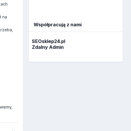
kach
t na
Współpracują z nami
trzeba,
SEOsklep24.pl
Zdalny Admin
owiemy,