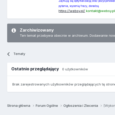
Zajmuję się optymalizację oraz pozycjonowan
pytania, wycenię frazy, doradzę.
https://websy.pl/
kontakt@websy.pl
Zarchiwizowany
Ten temat przebywa obecnie w archiwum. Dodawanie now
Tematy
Ostatnio przeglądający
0 użytkowników
Brak zarejestrowanych użytkowników przeglądających tę stron
Strona główna
Forum Ogólne
Ogłoszenia i Zlecenia
[Wykon