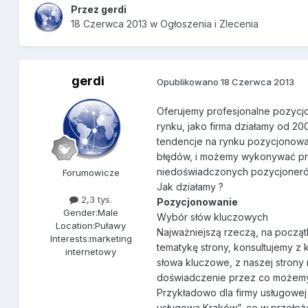
Przez
gerdi
18 Czerwca 2013
w
Ogłoszenia i Zlecenia
gerdi
Opublikowano
18 Czerwca 2013
Oferujemy profesjonalne pozycjo
rynku, jako firma działamy od 2
tendencje na rynku pozycjonowa
błędów, i możemy wykonywać pra
niedoświadczonych pozycjoner
Forumowicze
Jak działamy ?
2,3 tys.
Pozycjonowanie
Gender:
Male
Wybór słów kluczowych
Location:
Puławy
Najważniejszą rzeczą, na począt
Interests:
marketing
tematykę strony, konsultujemy z 
internetowy
słowa kluczowe, z naszej strony 
doświadczenie przez co możemy o
Przykładowo dla firmy usługowej
usługowa Kraków”, co w przełożen