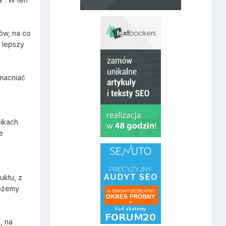
ów, na co
 lepszy
zmacniać
nikach
e
uktu, z
Możemy
, na