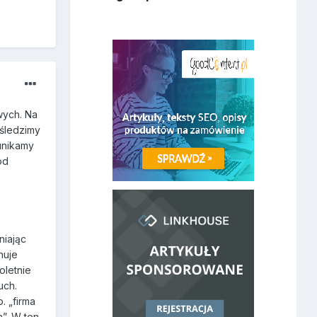
wych. Na
 śledzimy
unikamy
ód
niając
nuje
oletnie
uch.
. „firma
a”. W ten