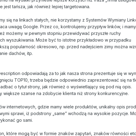
jest tańsza, jak również lepiej targetowana.
 się na linkach stałych, nie korzystamy z Systemów Wymiany Link
ca uwagę Google. Przez co, kontrolujemy przypływ linków, i mamy
nież możemy w pewnym stopniu przewidywać przyszłe ruchy
ch wyszukiwania. Może być to istotne przykładowo w przypadku
iększą popularność okresowo, np. przed nadejściem zimy można w
anie dachów, itp.
Description odpowiadają za to jak nasza strona prezentuje się w wy
gnięciu TOP10, trzeba będzie odpowiednio zaprezentować się na tl
adbać o tytuł strony, jak również o wyświetlający się pod nią opis.
 większe szanse na zdobycie klienta niż strony konkurencyjne.
w internetowych, gdzie mamy wiele produktów, unikalny opis prod
zowymi sprawi, iż podstrony „same” wchodzą na wysokie pozycje. 
wykonać go sami.
n, które mogą być w formie znaków zapytań, znaków równości etc