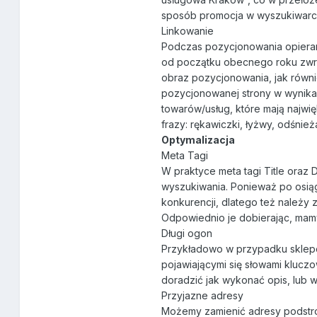
sposób promocja w wyszukiwarce 
Linkowanie
Podczas pozycjonowania opieramy
od początku obecnego roku zwra
obraz pozycjonowania, jak rów
pozycjonowanej strony w wynika
towarów/usług, które mają najw
frazy: rękawiczki, łyżwy, odśnież
Optymalizacja
Meta Tagi
W praktyce meta tagi Title oraz 
wyszukiwania. Ponieważ po osią
konkurencji, dlatego też należy z
Odpowiednio je dobierając, mamy
Długi ogon
Przykładowo w przypadku sklepó
pojawiającymi się słowami kluc
doradzić jak wykonać opis, lub 
Przyjazne adresy
Możemy zamienić adresy podstro