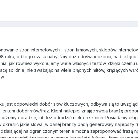
nowanie stron internetowych – stron firmowych, sklepów interneto
008 roku, od tego czasu nabyliśmy dużo doświadczenia, na bieżąco
nia, jak również wykonujemy wiele własnych testów, dzięki czemu 
cę solidnie, nie zważając na wiele błędnych mitów, krążących wśr
ów.
ku jest odpowiedni dobór słów kluczowych, odbywa się to uwzględ
klientem dobór słów/fraz. Klient najlepiej znając swoją branżę propo
możemy doradzić, lub też odradzić niektóre z nich. Posiadamy dług
kreślić jakie słowa, w danej branży będą generowały najlepszy r
 działającej na ograniczonym terenie można zaproponować frazę np
iu na wydatki przyniesie lepsze korzyści niż fraza „firma usługow