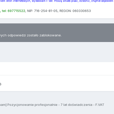
iem stron internetowych, wystawiam F.Vat. Proszę śmiało pisać, dzwonić, chętnie odpowiem
, tel: 697715522
, NIP: 716-254-81-05, REGON: 060330653
ych odpowiedzi zostało zablokowane.
ę.
am] Pozycjonowanie profesjonalnie - 7 lat doświadczenia - F.VAT