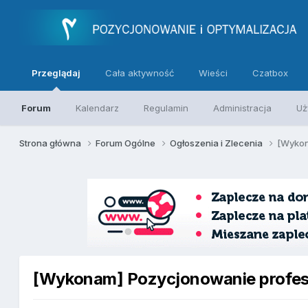
Przeglądaj
Cała aktywność
Wieści
Czatbox
Forum
Kalendarz
Regulamin
Administracja
Uż
Strona główna
Forum Ogólne
Ogłoszenia i Zlecenia
[Wykon
[Wykonam] Pozycjonowanie profesjo