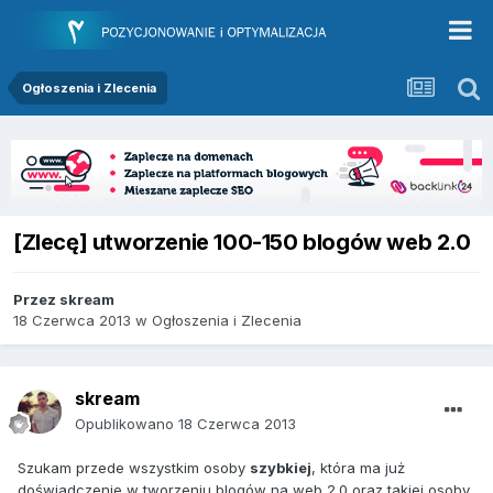
Ogłoszenia i Zlecenia
[Zlecę] utworzenie 100-150 blogów web 2.0
Przez
skream
18 Czerwca 2013
w
Ogłoszenia i Zlecenia
skream
Opublikowano
18 Czerwca 2013
Szukam przede wszystkim osoby
szybkiej
, która ma już
doświadczenie w tworzeniu blogów na web 2.0 oraz takiej osoby,