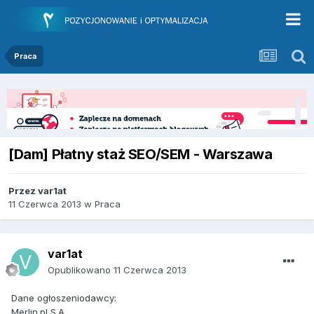
Praca
[Dam] Płatny staż SEO/SEM - Warszawa
Przez
var1at
11 Czerwca 2013
w
Praca
var1at
Opublikowano
11 Czerwca 2013
Dane ogłoszeniodawcy:
Merlin.pl S.A.