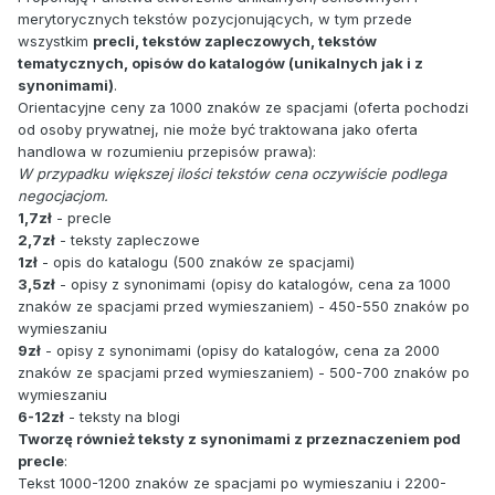
merytorycznych tekstów pozycjonujących, w tym przede
wszystkim
precli, tekstów zapleczowych, tekstów
tematycznych, opisów do katalogów (unikalnych jak i z
synonimami)
.
Orientacyjne ceny za 1000 znaków ze spacjami (oferta pochodzi
od osoby prywatnej, nie może być traktowana jako oferta
handlowa w rozumieniu przepisów prawa):
W przypadku większej ilości tekstów cena oczywiście podlega
negocjacjom.
1,7zł
- precle
2,7zł
- teksty zapleczowe
1zł
- opis do katalogu (500 znaków ze spacjami)
3,5zł
- opisy z synonimami (opisy do katalogów, cena za 1000
znaków ze spacjami przed wymieszaniem) - 450-550 znaków po
wymieszaniu
9zł
- opisy z synonimami (opisy do katalogów, cena za 2000
znaków ze spacjami przed wymieszaniem) - 500-700 znaków po
wymieszaniu
6-12zł
- teksty na blogi
Tworzę również teksty z synonimami z przeznaczeniem pod
precle
:
Tekst 1000-1200 znaków ze spacjami po wymieszaniu i 2200-