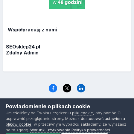
Współpracują z nami
SEOsklep24.pl
Zdalny Admin
Język
Polityka prywatności
Ciasteczka
Powiadomienie o plikach cookie
www.optymalizacja.com
Umieściliśmy na Twoim urządzeniu
pliki cookie
, aby pomóc Ci
Powered by Invision Community
usprawnić przeglądanie strony. Możesz
dostosować ustawienia
plików cookie
, w przeciwnym wypadku zakładamy, że wyrażasz
na to zgodę.
Warunki użytkowania
Polityka prywatności