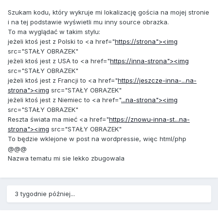
Szukam kodu, który wykruje mi lokalizację gościa na mojej stronie
i na tej podstawie wyświetli mu inny source obrazka.
To ma wyglądać w takim stylu:
jeżeli ktoś jest z Polski to <a href="
https://strona"><img
src="STAŁY OBRAZEK"
jeżeli ktoś jest z USA to <a href="
https://inna-strona"><img
src="STAŁY OBRAZEK"
jeżeli ktoś jest z Francji to <a href="
https://jeszcze-inna-...na-
strona"><img
src="STAŁY OBRAZEK"
jeżeli ktoś jest z Niemiec to <a href="
...na-strona"><img
src="STAŁY OBRAZEK"
Reszta świata ma mieć <a href="
https://znowu-inna-st...na-
strona"><img
src="STAŁY OBRAZEK"
To będzie wklejone w post na wordpressie, więc html/php
@@@
Nazwa tematu mi sie lekko zbugowala
3 tygodnie później...