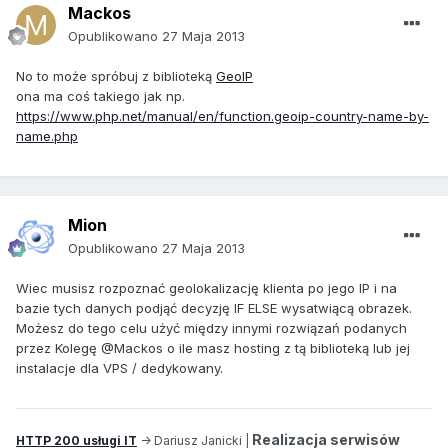
Mackos
Opublikowano
27 Maja 2013
No to może spróbuj z biblioteką
GeoIP
ona ma coś takiego jak np.
https://www.php.net/manual/en/function.geoip-country-name-by-
name.php
Mion
Opublikowano
27 Maja 2013
Wiec musisz rozpoznać geolokalizację klienta po jego IP i na
bazie tych danych podjąć decyzję IF ELSE wysatwiącą obrazek.
Możesz do tego celu użyć między innymi rozwiązań podanych
przez Kolegę @Mackos o ile masz hosting z tą biblioteką lub jej
instalacje dla VPS / dedykowany.
Realizacja serwisów
HTTP 200 usługi IT
-> Dariusz Janicki |