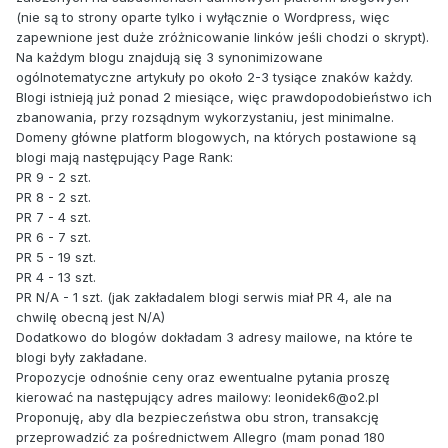
(nie są to strony oparte tylko i wyłącznie o Wordpress, więc
zapewnione jest duże zróżnicowanie linków jeśli chodzi o skrypt).
Na każdym blogu znajdują się 3 synonimizowane
ogólnotematyczne artykuły po około 2-3 tysiące znaków każdy.
Blogi istnieją już ponad 2 miesiące, więc prawdopodobieństwo ich
zbanowania, przy rozsądnym wykorzystaniu, jest minimalne.
Domeny główne platform blogowych, na których postawione są
blogi mają następujący Page Rank:
PR 9 - 2 szt.
PR 8 - 2 szt.
PR 7 - 4 szt.
PR 6 - 7 szt.
PR 5 - 19 szt.
PR 4 - 13 szt.
PR N/A - 1 szt. (jak zakładalem blogi serwis miał PR 4, ale na
chwilę obecną jest N/A)
Dodatkowo do blogów dokładam 3 adresy mailowe, na które te
blogi były zakładane.
Propozycje odnośnie ceny oraz ewentualne pytania proszę
kierować na następujący adres mailowy: leonidek6@o2.pl
Proponuję, aby dla bezpieczeństwa obu stron, transakcję
przeprowadzić za pośrednictwem Allegro (mam ponad 180