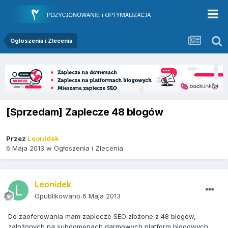
Ogłoszenia i Zlecenia
[Sprzedam] Zaplecze 48 blogów
Przez
Leonidek
6 Maja 2013
w
Ogłoszenia i Zlecenia
Leonidek
Opublikowano
6 Maja 2013
Do zaoferowania mam zaplecze SEO złożone z 48 blogów,
założonych na subdomenach darmowych platform blogowych