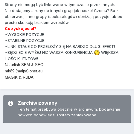
Strony nie mogą być linkowane w tym czasie przez innych.
Nie dodajemy strony do innych grup jak nasze! Czemu? Bo z
obserwacji inne grupy (seokatalogów) obniżają pozycje lub po
prostu skutkują brakiem wzrostów.
Co zyskujecie!?
*WYSOKIE POZYCJE
*STABILNE POZYCJE
*LINKI STAŁE CO PRZEŁOŻY SIĘ NA BARDZO DŁUGI EFEKT!
*BĘDZIECIE WYŻEJ NIŻ WASZA KONKURENCJA
WIĘKSZA
ILOŚĆ KLIENTÓW!
Naturlish SEM & SEO
mk89 (małpa) onet.eu
MAGIK & RUDA
Zarchiwizowany
Ten temat przebywa obecnie w archiwum. Dodawanie
nowych odpowiedzi zostało zablokowane.