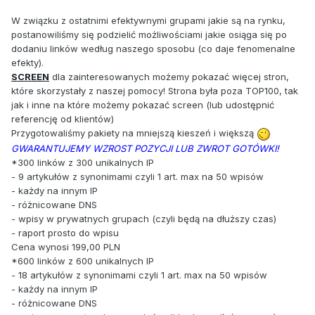
W związku z ostatnimi efektywnymi grupami jakie są na rynku,
postanowiliśmy się podzielić możliwościami jakie osiąga się po
dodaniu linków według naszego sposobu (co daje fenomenalne
efekty).
SCREEN
dla zainteresowanych możemy pokazać więcej stron,
które skorzystały z naszej pomocy! Strona była poza TOP100, tak
jak i inne na które możemy pokazać screen (lub udostępnić
referencję od klientów)
Przygotowaliśmy pakiety na mniejszą kieszeń i większą
GWARANTUJEMY WZROST POZYCJI LUB ZWROT GOTÓWKI!
*300 linków z 300 unikalnych IP
- 9 artykułów z synonimami czyli 1 art. max na 50 wpisów
- każdy na innym IP
- różnicowane DNS
- wpisy w prywatnych grupach (czyli będą na dłuższy czas)
- raport prosto do wpisu
Cena wynosi 199,00 PLN
*600 linków z 600 unikalnych IP
- 18 artykułów z synonimami czyli 1 art. max na 50 wpisów
- każdy na innym IP
- różnicowane DNS