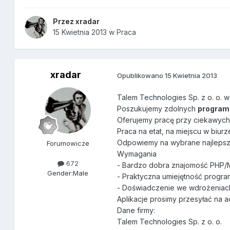
Przez
xradar
15 Kwietnia 2013
w
Praca
xradar
Opublikowano
15 Kwietnia 2013
Talem Technologies Sp. z o. o.
Poszukujemy zdolnych
program
Oferujemy pracę przy ciekawych,
Praca na etat, na miejscu w biur
Odpowiemy na wybrane najlepsz
Forumowicze
Wymagania
672
- Bardzo dobra znajomość PHP
Gender:
Male
- Praktyczna umiejętność prog
- Doświadczenie we wdrożeniac
Aplikacje prosimy przesyłać na a
Dane firmy:
Talem Technologies Sp. z o. o.