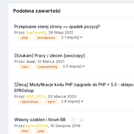
Podobna zawartość
Przepisanie starej strony == spadek pozycji?
Przez
SaphiraKM
,
26 Maja 2021
(i 1 więcej)
php
wordpress
[Szukam] Pracy / zleceń [seo/copy]
Przez
Juve
,
12 Marca 2021
(i 5 więcej)
seo
copywriting
[Zlecę] Modyfikacje kodu PHP /upgrade do PHP > 5.3 - sklepu
EPROshop
Przez
MSP_2020
,
25 Marca 2020
(i 8 więcej)
eproshop
epro
Własny szablon i forum BB
1
2
Przez
Konrad2019
,
19 Sierpnia 2019
html
php