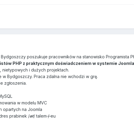
 w Bydgoszczy poszukuje pracowników na stanowisko Programista P
istów PHP z praktycznym doświadczeniem w systemie Jooml
 nietypowych i dużych projektach.
ze w Bydgoszczy. Praca zdalna nie wchodzi w grę.
e zgłoszenia.
/MySQL
ramowania w modelu MVC
h opartych na Joomla
dres prabinek /
at
/ talem
/
eu