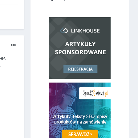
HP.
a
.