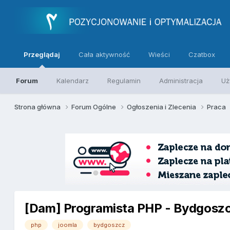
Przeglądaj
Cała aktywność
Wieści
Czatbox
Forum
Kalendarz
Regulamin
Administracja
Uż
Strona główna
Forum Ogólne
Ogłoszenia i Zlecenia
Praca
[Dam] Programista PHP - Bydgosz
php
joomla
bydgoszcz