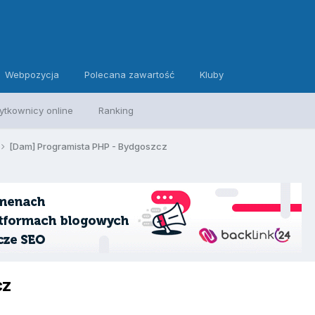
Webpozycja
Polecana zawartość
Kluby
ytkownicy online
Ranking
[Dam] Programista PHP - Bydgoszcz
cz