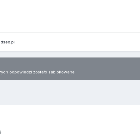
dseo.pl
ych odpowiedzi zostało zablokowane.
ę.