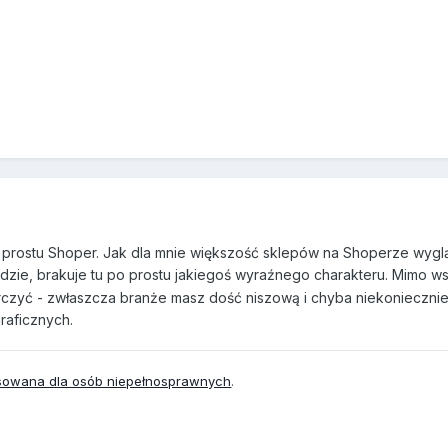
o prostu Shoper. Jak dla mnie większość sklepów na Shoperze wyg
idzie, brakuje tu po prostu jakiegoś wyraźnego charakteru. Mimo w
czyć - zwłaszcza branże masz dość niszową i chyba niekonieczni
raficznych.
osowana dla osób niepełnosprawnych
.