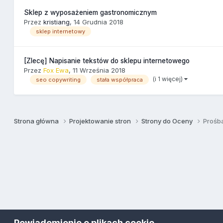
Sklep z wyposażeniem gastronomicznym
Przez
kristiang
,
14 Grudnia 2018
sklep internetowy
[Zlecę] Napisanie tekstów do sklepu internetowego
Przez
Fox Ewa
,
11 Września 2018
(i 1 więcej)
seo copywriting
stała współpraca
Strona główna
Projektowanie stron
Strony do Oceny
Prośb
Powiadomienie o plikach cookie