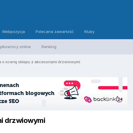
Webpozycja
Polecana zawartość
Kluby
ytkownicy online
Ranking
a o ocenę sklepu z akcesoriami drzwiowymi
mi drzwiowymi