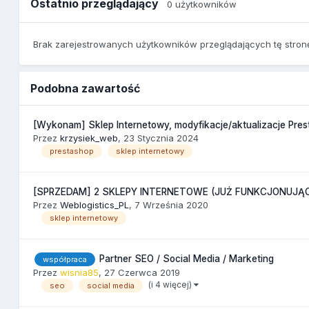
Ostatnio przeglądający
0 użytkowników
Brak zarejestrowanych użytkowników przeglądających tę stron
Podobna zawartość
[Wykonam] Sklep Internetowy, modyfikacje/aktualizacje Pre
Przez
krzysiek_web
,
23 Stycznia 2024
prestashop
sklep internetowy
[SPRZEDAM] 2 SKLEPY INTERNETOWE (JUŻ FUNKCJONUJĄ
Przez
Weblogistics_PL
,
7 Września 2020
sklep internetowy
Partner SEO / Social Media / Marketing
współpraca
Przez
wisnia85
,
27 Czerwca 2019
(i 4 więcej)
seo
social media