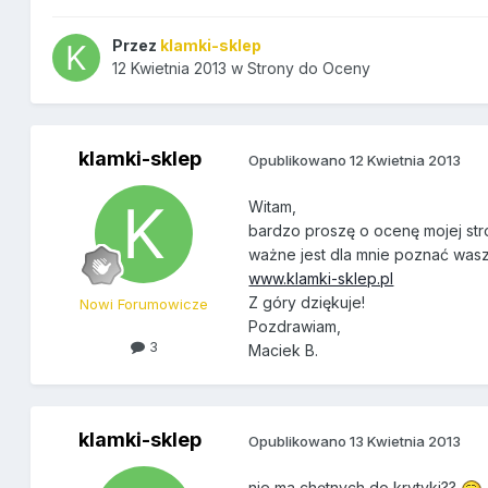
Przez
klamki-sklep
12 Kwietnia 2013
w
Strony do Oceny
klamki-sklep
Opublikowano
12 Kwietnia 2013
Witam,
bardzo proszę o ocenę mojej stro
ważne jest dla mnie poznać wasz
www.klamki-sklep.pl
Z góry dziękuje!
Nowi Forumowicze
Pozdrawiam,
3
Maciek B.
klamki-sklep
Opublikowano
13 Kwietnia 2013
nie ma chętnych do krytyki??