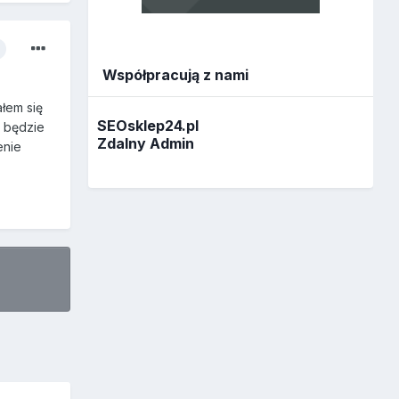
Współpracują z nami
łem się
SEOsklep24.pl
ę będzie
Zdalny Admin
enie