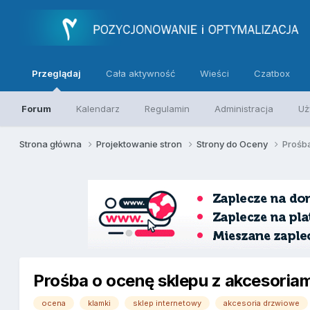
Przeglądaj
Cała aktywność
Wieści
Czatbox
Forum
Kalendarz
Regulamin
Administracja
Uż
Strona główna
Projektowanie stron
Strony do Oceny
Prośb
Prośba o ocenę sklepu z akcesoria
ocena
klamki
sklep internetowy
akcesoria drzwiowe