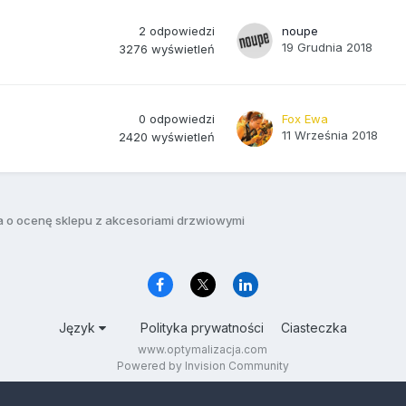
2
odpowiedzi
noupe
19 Grudnia 2018
3276
wyświetleń
0
odpowiedzi
Fox Ewa
11 Września 2018
2420
wyświetleń
a o ocenę sklepu z akcesoriami drzwiowymi
Język
Polityka prywatności
Ciasteczka
www.optymalizacja.com
Powered by Invision Community