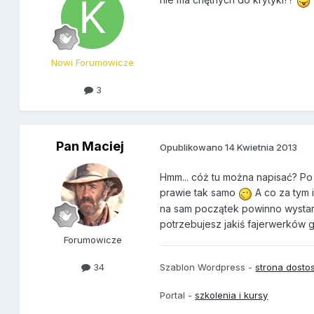
Nowi Forumowicze
3
Pan Maciej
Opublikowano
14 Kwietnia 2013
Hmm... cóż tu można napisać? P
prawie tak samo
A co za tym 
na sam początek powinno wystar
potrzebujesz jakiś fajerwerków g
Forumowicze
Szablon Wordpress -
strona dost
34
Portal -
szkolenia i kursy