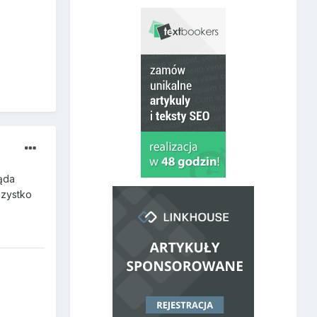
ląda
szystko
e