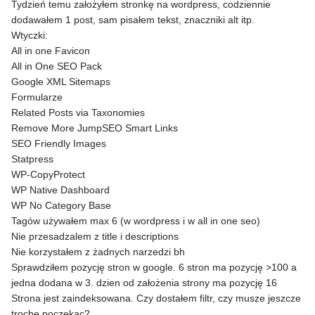
Tydzień temu założyłem stronkę na wordpress, codziennie
dodawałem 1 post, sam pisałem tekst, znaczniki alt itp.
Wtyczki:
All in one Favicon
All in One SEO Pack
Google XML Sitemaps
Formularze
Related Posts via Taxonomies
Remove More JumpSEO Smart Links
SEO Friendly Images
Statpress
WP-CopyProtect
WP Native Dashboard
WP No Category Base
Tagów używałem max 6 (w wordpress i w all in one seo)
Nie przesadzalem z title i descriptions
Nie korzystałem z żadnych narzedzi bh
Sprawdziłem pozycję stron w google. 6 stron ma pozycję >100 a
jedna dodana w 3. dzien od założenia strony ma pozycję 16
Strona jest zaindeksowana. Czy dostałem filtr, czy musze jeszcze
troche poczekac?