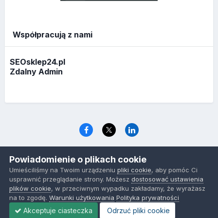
Współpracują z nami
SEOsklep24.pl
Zdalny Admin
Język
Polityka prywatności
Ciasteczka
Powiadomienie o plikach cookie
www.optymalizacja.com
Umieściliśmy na Twoim urządzeniu
pliki cookie
, aby pomóc Ci
Powered by Invision Community
usprawnić przeglądanie strony. Możesz
dostosować ustawienia
plików cookie
, w przeciwnym wypadku zakładamy, że wyrażasz
na to zgodę.
Warunki użytkowania
Polityka prywatności
Akceptuje ciasteczka
Odrzuć pliki cookie