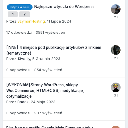
Najlepsze wtyczki do Wordpress
wtyczki seo
1
2
Przez
SzymonHosting
,
11 Lipca 2024
17
odpowiedzi
3591
wyświetleń
[INNE] 4 miejsca pod publikację artykułów z linkiem
(tematyczne)
Przez
13wally
,
5 Grudnia 2023
0
odpowiedzi
854
wyświetleń
[WYKONAM]Strony WordPress, sklepy
WooCommerce, HTML+CSS, modyfikacje,
optymalizacje
Przez
Badek
,
24 Maja 2023
0
odpowiedzi
937
wyświetleń
Filtr, ban na profilu Google Moja Firma po ataku