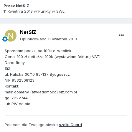
Przez
NetSiZ
11 Kwietnia 2013
w
Punkty w SWL
NetSiZ
Opublikowano
11 Kwietnia 2013
Sprzedam paczki po 100k e-weblink.
Cena: 100 zł netto/za 100k (wystawiam fakturę VAT)
Dane firmy:
SiZ
ul. Halicka 30/10 85-137 Bydgoszcz
NIP 9532508123
Kontakt:
mail: domeny (atwiadomoco) siz.com.pl
gg: 7222744
lub PW na pio
Polecam dla Twojego pieska
szelki Guard