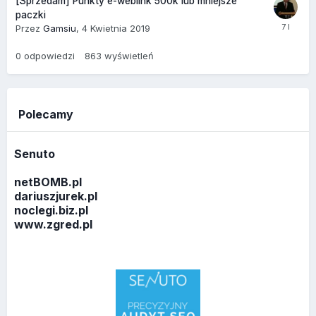
[Sprzedam] Punkty e-weblink 500k lub mniejsze
paczki
Przez
Gamsiu
,
4 Kwietnia 2019
0
odpowiedzi
863
wyświetleń
Polecamy
Senuto
netBOMB.pl
dariuszjurek.pl
noclegi.biz.pl
www.zgred.pl