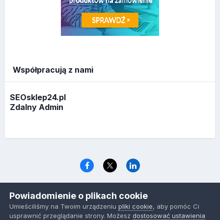
Współpracują z nami
SEOsklep24.pl
Zdalny Admin
Język
Polityka prywatności
Ciasteczka
Powiadomienie o plikach cookie
www.optymalizacja.com
Umieściliśmy na Twoim urządzeniu
pliki cookie
, aby pomóc Ci
Powered by Invision Community
usprawnić przeglądanie strony. Możesz
dostosować ustawienia