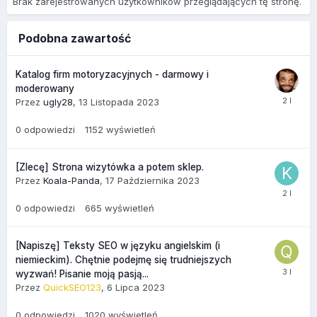
Brak zarejestrowanych użytkowników przeglądających tę stronę.
Podobna zawartość
Katalog firm motoryzacyjnych - darmowy i
moderowany
Przez
ugly28
,
13 Listopada 2023
0
odpowiedzi
1152
wyświetleń
[Zlecę] Strona wizytówka a potem sklep.
Przez
Koala-Panda
,
17 Października 2023
0
odpowiedzi
665
wyświetleń
[Napiszę] Teksty SEO w języku angielskim (i
niemieckim). Chętnie podejmę się trudniejszych
wyzwań! Pisanie moją pasją...
Przez
QuickSEO123
,
6 Lipca 2023
0
odpowiedzi
1020
wyświetleń