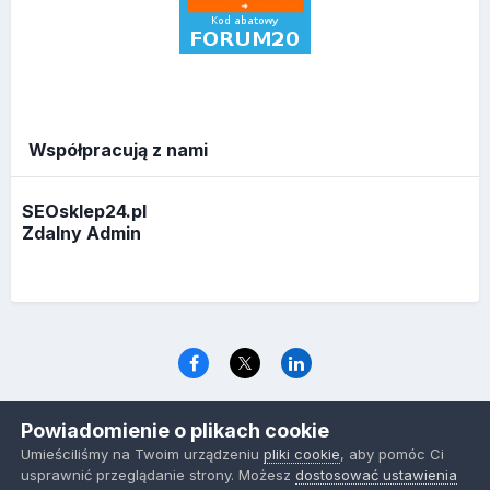
Współpracują z nami
SEOsklep24.pl
Zdalny Admin
Język
Polityka prywatności
Ciasteczka
Powiadomienie o plikach cookie
www.optymalizacja.com
Umieściliśmy na Twoim urządzeniu
pliki cookie
, aby pomóc Ci
Powered by Invision Community
usprawnić przeglądanie strony. Możesz
dostosować ustawienia