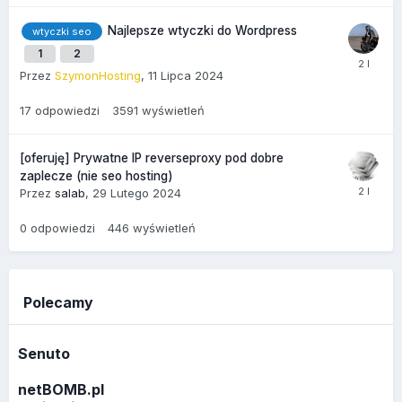
Najlepsze wtyczki do Wordpress
wtyczki seo
1
2
Przez
SzymonHosting
,
11 Lipca 2024
17
odpowiedzi
3591
wyświetleń
[oferuję] Prywatne IP reverseproxy pod dobre
zaplecze (nie seo hosting)
Przez
salab
,
29 Lutego 2024
0
odpowiedzi
446
wyświetleń
Polecamy
Senuto
netBOMB.pl