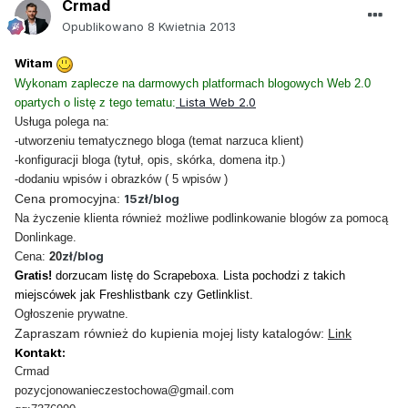
Crmad
Opublikowano
8 Kwietnia 2013
Witam
Wykonam zaplecze na darmowych platformach blogowych Web 2.0
Lista Web 2.0
opartych o listę z tego tematu:
Usługa polega na:
-utworzeniu tematycznego bloga (temat narzuca klient)
-konfiguracji bloga (tytuł, opis, skórka, domena itp.)
-dodaniu wpisów i obrazków ( 5 wpisów )
Cena promocyjna:
15zł/blog
Na życzenie klienta również możliwe podlinkowanie blogów za pomocą
Donlinkage.
zł/blog
Cena:
20
Gratis!
dorzucam listę do Scrapeboxa. Lista pochodzi z takich
miejscówek jak Freshlistbank czy Getlinklist.
Ogłoszenie prywatne.
Zapraszam również do kupienia mojej listy katalogów:
Link
Kontakt:
Crmad
pozycjonowanieczestochowa@gmail.com