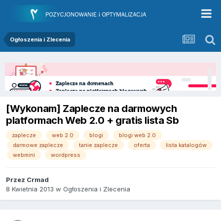
Ogłoszenia i Zlecenia
[Wykonam] Zaplecze na darmowych
platformach Web 2.0 + gratis lista Sb
zaplecze
web 2.0
blogi
blogi web 2.0
darmowe zaplecze
tanie zaplecze
oferta
lista katalogów
webmini
wordpress
Przez
Crmad
8 Kwietnia 2013
w
Ogłoszenia i Zlecenia