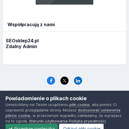
Współpracują z nami
SEOsklep24.pl
Zdalny Admin
Język
Polityka prywatności
Ciasteczka
Powiadomienie o plikach cookie
www.optymalizacja.com
Umieściliśmy na Twoim urządzeniu
pliki cookie
, aby pomóc Ci
Powered by Invision Community
usprawnić przeglądanie strony. Możesz
dostosować ustawienia
plików cookie
, w przeciwnym wypadku zakładamy, że wyrażasz
na to zgodę.
Warunki użytkowania
Polityka prywatności
Akceptuje ciasteczka
Odrzuć pliki cookie