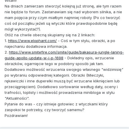
Witam!
Na dniach zamierzam stworzyć kolejną już stronę, ale tym razem
nie będzie to forum. Zastanawiam się nad wyborem silnika, a nie
mam pojęcia przy czym miałbym najmniej roboty (Po co tworzyć
coś od początku jeżeli są wtyczki które prawdopodobnie będę
mógł wykorzystać?).
Otóż na chwile obecną skupiamy się na 2 linkach:
1.
https://www.elophant.com/
- Coś w tym stylu, obrazki, a po
najechaniu dodatkowa informacja.
2.
https://www.smitefire.com/smite/guide/bakasura-jungle-laning-
guide-apollo-update-w-i-p-1698
- Dokładny opis, wrzucenie
obrazków, ogarnięcie tego w podobny sposób jak tam.
Dodatkowo możliwość wrzucenia swojego własnego "widzimisię"
po wybraniu odpowiedniej kategorii. Obrazki (Mieczyki,
rękawiczki i inne duperelki muszą być wrzucane kliknięciem lub
przeciągnięciem). Dodatkowo sortowanie według daty, oceny i
trafności, toplisty i możliwość prowadzenia minibloga w stylu
"Aktualności".
Pytanie do was - czy istnieje gotowiec z wtyczkami który
zaspokoi te potrzeby, czy tworzyć samemu?
Pozdrawiam!