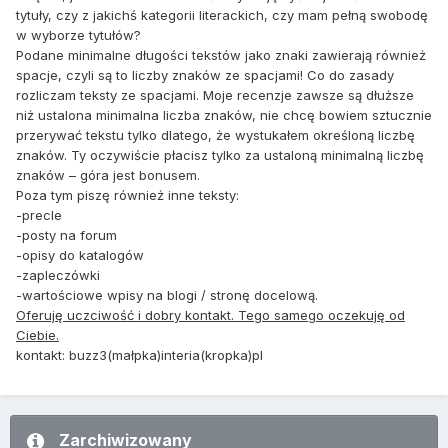
tytuły, czy z jakichś kategorii literackich, czy mam pełną swobodę
w wyborze tytułów?
Podane minimalne długości tekstów jako znaki zawierają również
spacje, czyli są to liczby znaków ze spacjami! Co do zasady
rozliczam teksty ze spacjami. Moje recenzje zawsze są dłuższe
niż ustalona minimalna liczba znaków, nie chcę bowiem sztucznie
przerywać tekstu tylko dlatego, że wystukałem określoną liczbę
znaków. Ty oczywiście płacisz tylko za ustaloną minimalną liczbę
znaków – góra jest bonusem.
Poza tym piszę również inne teksty:
-precle
-posty na forum
-opisy do katalogów
-zapleczówki
-wartościowe wpisy na blogi / stronę docelową.
Oferuję uczciwość i dobry kontakt. Tego samego oczekuję od
Ciebie.
kontakt: buzz3(małpka)interia(kropka)pl
Zarchiwizowany