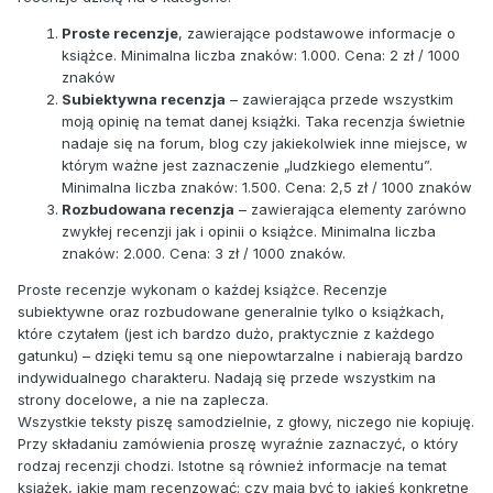
Proste recenzje
, zawierające podstawowe informacje o
książce. Minimalna liczba znaków: 1.000. Cena: 2 zł / 1000
znaków
Subiektywna recenzja
– zawierająca przede wszystkim
moją opinię na temat danej książki. Taka recenzja świetnie
nadaje się na forum, blog czy jakiekolwiek inne miejsce, w
którym ważne jest zaznaczenie „ludzkiego elementu”.
Minimalna liczba znaków: 1.500. Cena: 2,5 zł / 1000 znaków
Rozbudowana recenzja
– zawierająca elementy zarówno
zwykłej recenzji jak i opinii o książce. Minimalna liczba
znaków: 2.000. Cena: 3 zł / 1000 znaków.
Proste recenzje wykonam o każdej książce. Recenzje
subiektywne oraz rozbudowane generalnie tylko o książkach,
które czytałem (jest ich bardzo dużo, praktycznie z każdego
gatunku) – dzięki temu są one niepowtarzalne i nabierają bardzo
indywidualnego charakteru. Nadają się przede wszystkim na
strony docelowe, a nie na zaplecza.
Wszystkie teksty piszę samodzielnie, z głowy, niczego nie kopiuję.
Przy składaniu zamówienia proszę wyraźnie zaznaczyć, o który
rodzaj recenzji chodzi. Istotne są również informacje na temat
książek, jakie mam recenzować: czy mają być to jakieś konkretne