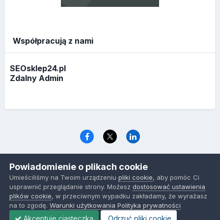
Współpracują z nami
SEOsklep24.pl
Zdalny Admin
Język
Polityka prywatności
Ciasteczka
Powiadomienie o plikach cookie
www.optymalizacja.com
Umieściliśmy na Twoim urządzeniu
pliki cookie
, aby pomóc Ci
Powered by Invision Community
usprawnić przeglądanie strony. Możesz
dostosować ustawienia
plików cookie
, w przeciwnym wypadku zakładamy, że wyrażasz
na to zgodę.
Warunki użytkowania
Polityka prywatności
Akceptuje ciasteczka
Odrzuć pliki cookie