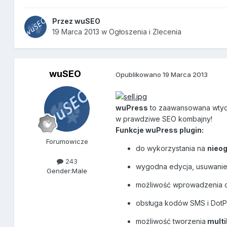
Przez
wuSEO
19 Marca 2013
w
Ogłoszenia i Zlecenia
wuSEO
Opublikowano
19 Marca 2013
wuPress
to zaawansowana wtycz
w prawdziwe SEO kombajny!
Funkcje
wuPress
plugin:
Forumowicze
do wykorzystania na
nieo
243
wygodna edycja, usuwanie
Gender:
Male
możliwość wprowadzenia o
obsługa kodów SMS i Dot
możliwość tworzenia
mult