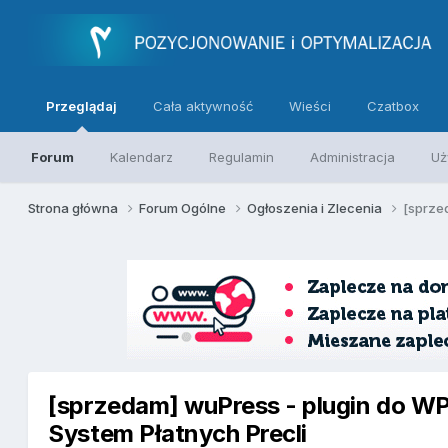
Przeglądaj
Cała aktywność
Wieści
Czatbox
Forum
Kalendarz
Regulamin
Administracja
Uż
Strona główna
Forum Ogólne
Ogłoszenia i Zlecenia
[sprze
[sprzedam] wuPress - plugin do WP
System Płatnych Precli