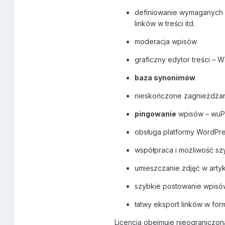
definiowanie wymaganych p
linków w treści itd.
moderacja wpisów
graficzny edytor treści –
baza synonimów
nieskończone zagnieżdżani
pingowanie
wpisów – wuP
obsługa platformy WordPr
współpraca i możliwość sz
umieszczanie zdjęć w arty
szybkie postowanie wpisów
łatwy eksport linków w fo
Licencja obejmuje nieograniczoną