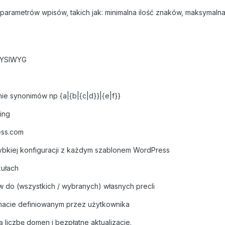
arametrów wpisów, takich jak: minimalna ilość znaków, maksymalna
 WYSIWYG
e synonimów np {a|{b|{c|d}}|{e|f}}
ing
ess.com
ybkiej konfiguracji z każdym szablonem WordPress
kułach
 do (wszystkich / wybranych) własnych precli
rmacie definiowanym przez użytkownika
 liczbę domen i bezpłatne aktualizacje.