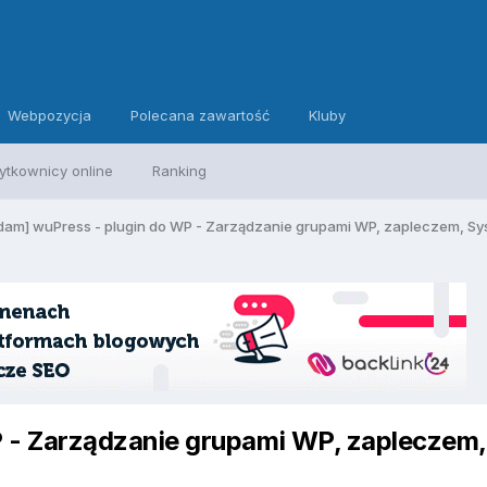
Webpozycja
Polecana zawartość
Kluby
ytkownicy online
Ranking
dam] wuPress - plugin do WP - Zarządzanie grupami WP, zapleczem, Sys
 - Zarządzanie grupami WP, zapleczem,