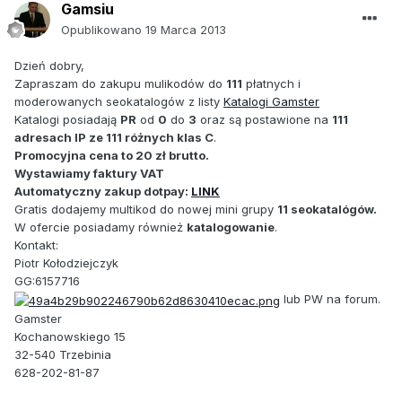
Gamsiu
Opublikowano
19 Marca 2013
Dzień dobry,
Zapraszam do zakupu mulikodów do
111
płatnych i
moderowanych seokatalogów z listy
Katalogi Gamster
Katalogi posiadają
PR
od
0
do
3
oraz są postawione na
111
adresach IP ze 111 różnych klas C
.
Promocyjna cena to 20 zł brutto.
Wystawiamy faktury VAT
Automatyczny zakup dotpay:
LINK
Gratis dodajemy multikod do nowej mini grupy
11 seokatalógów.
W ofercie posiadamy również
katalogowanie
.
Kontakt:
Piotr Kołodziejczyk
GG:6157716
lub PW na forum.
Gamster
Kochanowskiego 15
32-540 Trzebinia
628-202-81-87