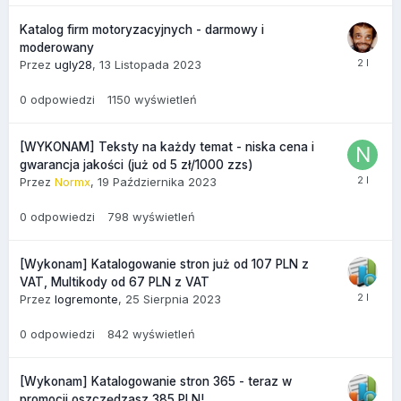
Katalog firm motoryzacyjnych - darmowy i
moderowany
Przez
ugly28
,
13 Listopada 2023
0
odpowiedzi
1150
wyświetleń
[WYKONAM] Teksty na każdy temat - niska cena i
gwarancja jakości (już od 5 zł/1000 zzs)
Przez
Normx
,
19 Października 2023
0
odpowiedzi
798
wyświetleń
[Wykonam] Katalogowanie stron już od 107 PLN z
VAT, Multikody od 67 PLN z VAT
Przez
logremonte
,
25 Sierpnia 2023
0
odpowiedzi
842
wyświetleń
[Wykonam] Katalogowanie stron 365 - teraz w
promocji oszczędzasz 385 PLN!