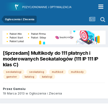
Ogłoszenia i Zlecenia
[Sprzedam] Multikody do 111 płatnych i
moderowanych Seokatalogów (111 IP 111 IP
klas C)
seokatalogi
seokatalog
multikod
multikody
gamster
katalog
katalogi
Przez
Gamsiu
19 Marca 2013
w
Ogłoszenia i Zlecenia