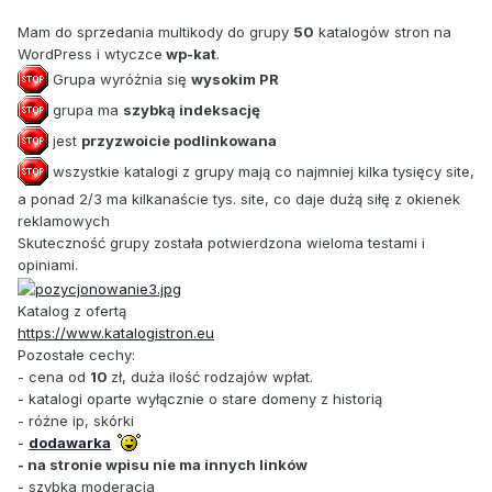
Mam do sprzedania multikody do grupy
50
katalogów stron na
WordPress i wtyczce
wp-kat
.
Grupa wyróżnia się
wysokim PR
grupa ma
szybką indeksację
jest
przyzwoicie podlinkowana
wszystkie katalogi z grupy mają co najmniej kilka tysięcy site,
a ponad 2/3 ma kilkanaście tys. site, co daje dużą siłę z okienek
reklamowych
Skuteczność grupy została potwierdzona wieloma testami i
opiniami.
Katalog z ofertą
https://www.katalogistron.eu
Pozostałe cechy:
- cena od
10
zł, duża ilość rodzajów wpłat.
- katalogi oparte wyłącznie o stare domeny z historią
- różne ip, skórki
-
dodawarka
- na stronie wpisu nie ma innych linków
- szybka moderacja